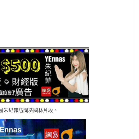
易朱紀菲訪問冼國林片段。