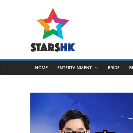
Skip
to
content
HOME
ENTERTAINMENT
BRIDE
B