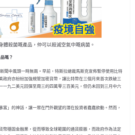
身體殺菌嘅產品，仲可以殺滅空氣中嘅病菌。
資品嗎？
新聞中風頭一時無兩。早前，特斯拉總裁馬斯克宣佈暫停使用比特
美政府亦紛紛加強規管加密貨幣，讓比特幣在三個月來首次跌破三
一一九二美元回彈至周三的四萬零三百美元，但仍未回到三月中六
暴富」的神話，讓一眾在門外觀望的潛在投資者蠢蠢欲動。然而，
貨幣穩固金融業，從而導致全球範圍的通貨膨脹，而政府作為法定