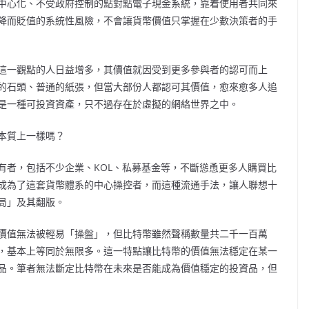
中心化、不受政府控制的點對點電子現金系統，靠着使用者共同來
降而貶值的系統性風險，不會讓貨幣價值只掌握在少數決策者的手
這一觀點的人日益增多，其價值就因受到更多參與者的認可而上
的石頭、普通的紙張，但當大部份人都認可其價值，愈來愈多人追
是一種可投資資產，只不過存在於虛擬的網絡世界之中。
本質上一樣嗎？
有者，包括不少企業、KOL、私募基金等，不斷慫恿更多人購買比
成為了這套貨幣體系的中心操控者，而這種流通手法，讓人聯想十
局」及其翻版。
價值無法被輕易「操盤」，但比特幣雖然聲稱數量共二千一百萬
，基本上等同於無限多。這一特點讓比特幣的價值無法穩定在某一
品。筆者無法斷定比特幣在未來是否能成為價值穩定的投資品，但