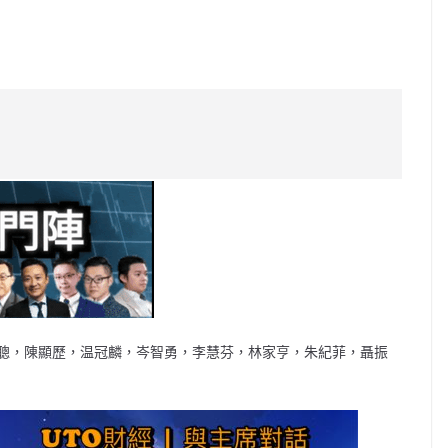
C
o
p
y
Li
n
k
聰，陳顯歷，温冠麟，岑智勇，李慧芬，林家亨，朱紀菲，聶振