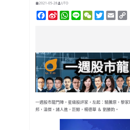
2021-05-28
UTO
F
Si
W
Li
W
T
E
a
n
h
n
e
w
m
c
a
at
e
C
itt
ai
e
W
s
h
er
l
b
ei
A
at
o
b
p
o
o
p
k
一週股市龍門陣，星級股評家，左起：驍騰原，黎家
邦，温傑，諸人進，巨鯨，楊德華 ＆ 劉勝鈞。