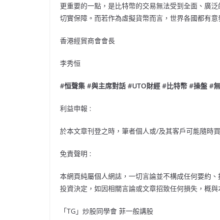
更重要的一點，是比特幣的交易無法受到全面、廣泛
切實保障。而若作為虛擬貨幣而言，世界各國都有意
香港經貿商會會長
李秀恒
#
恒聲集
#
與主席對話
#UTO
財經
#比特幣 #操盤 #
利益申報 :
於本文章刊登之時，筆者個人或/及其客戶可能隨時
免責聲明 :
本網頁純屬個人網誌，一切言論並不構成任何要約、
投資決定，如因相關言論或文章招致任何損失，概與
「TG」炒股同學會 菲一般講股