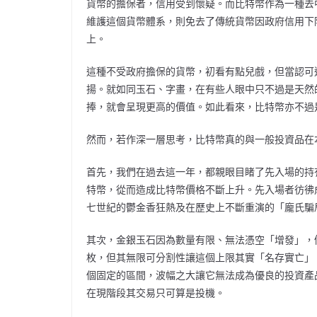
貨幣的擔保者，信用受到懷疑。而比特幣作為一種去
維護這個貨幣體系，則免去了傳統貨幣因政府信用下
上。
這種不受政府擔保的貨幣，初看有點兒戲，但當認可
揚。就如同玉石、字畫，在有些人眼中只不過是天然
捧，就會呈現更高的價值。如此看來，比特幣亦不過
然而，若作深一層思考，比特幣真的與一般投資品在
首先，我們在過去這一年，都親眼目睹了先入場的持
特幣，從而造成比特幣價格不斷上升。先入場者彷彿
七世紀的鬱金香狂熱及在歷史上不斷重演的「龐氏騙
其次，金銀玉石因為數量有限、無法憑空「增發」，
枚，但其無限可分割性讓這個上限其實「名存實亡」
個固定的區間，波幅之大讓它無法成為優良的投資產
在現階段其交易只可算是投機。