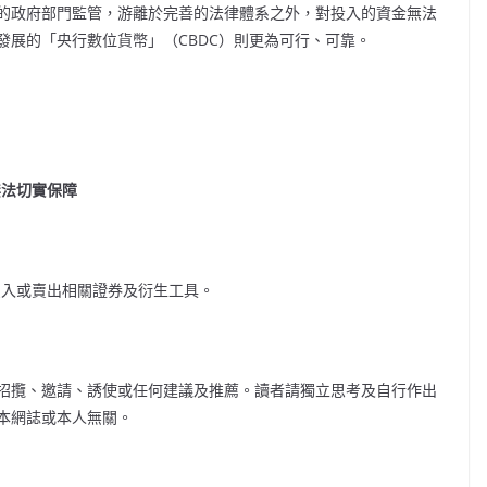
的政府部門監管，游離於完善的法律體系之外，對投入的資金無法
發展的「央行數位貨幣」（CBDC）則更為可行、可靠。
無法切實保障
買入或賣出相關證券及衍生工具。
招攬、邀請、誘使或任何建議及推薦。讀者請獨立思考及自行作出
本網誌或本人無關。