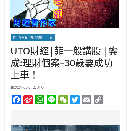
菲一般講股，有求必應
財經
UTO財經|菲一般講股 |龔
成:理財個案–30歲要成功
上車！
2021-05-24
UTO
F
Si
W
Li
W
T
E
C
a
n
h
n
e
w
m
o
c
a
at
e
C
itt
ai
p
e
W
s
h
er
l
y