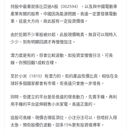
持股中最重就係比亞迪A股（002594），以及與中國電動車
產業有關的股票，中國因為能源問題，長遠一定要發展電動
車，這是大方向，故此股有一定投資價值。
由於近期不少車股被炒起，此股現價略貴。無貨可以現時入
少少，到有明顯回調才再慢慢加注。
潛力度是有的，但會比較波動，如投資宜慢慢分注，可長
線。你預回翻1成較合理。
至於小米（1810）有潛力的，佢的產品性價比高，相信在全
球好多個國家都會有市場，佢長遠只會進一步增長。
同時，佢建立的平台是佢長遠的增長動力，先賣手機，再利
用手機的平台延伸銷售小米家電。長遠正面的。
這股可長線，現價合理區頂位，小注分注可以，但唔好入得
太急，預佢股價仍波動。回多15%更有投資值博率。