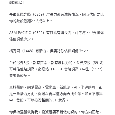
翻2成以上。
長飛光纖光纜（6869）增長力都有減慢情況，同時估值要比
你的數設低翻2、3成以上。
ASM PACIFIC（0522）有質素有增長力，可考慮，但要將你
估值調低少少。
福壽園（1448）有潛力，但要將你估值調低少少。
至於另外3股，都有質素，都有增長力的。金界控股（3918）
可將估值略調高。必瘦站（1830）會略調高。中生（1177）
要調高較多。
至於醫療、網購電商、電動車、新能源、AI、半導體嘅，都
是一些潛力方向，你可以再以這方向去找企業。如果不想集
中一隻股，可以投資相關的ETF就得。
你保持選股就得我，投資是要不斷做功課的，你方向正確，