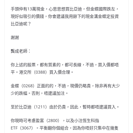
手頭仲有13萬現金，心思思想買比亞迪，但金蝶國際跌左，
現好似吸引的價錢，你會建議我用餘下的現金溝金蝶定投資
比亞迪呢？
謝謝
龔成老師：
你上述的股票，都有質素的，都可長線，不過，買入價都唔
平。港交所（0388）買入價合理。
金蝶（0268）正面的的，不過，現價仍略貴，除非再有大少
少的跌幅。否則，唔建議加注。
至於比亞迪（1211）由於仍貴，因此，暫時都唔建議買入。
你現時可考慮盈富（2800），以及小注恆生科指
ETF（3067）。平衡翻你個組合，因為你唔好只集中在幾隻