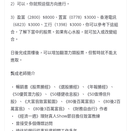
2）可以，你就照這個方向進行。
3）盈富（2800）$8000、置富（0778）$3000、香港電訊
（6823）$3000、工行（1398）$3000，你可以參考下這組
合，了解下當中的股票。如果有心水股，就可加入或改變組
合。
日後完成買樓後，可以增加翻潛力類股票，但暫時就不能太
進取。
龔成老師簡介
‧ 暢銷書《股票勝經》、《選股勝經》、《年報勝經》、
《50優質潛力股》、《50穩健收息股》、《50值博倍升
股》、《大富翁致富藍圖》、《80後百萬富翁》、《80後2百
萬富翁》、《80後3百萬富翁》、《財務自由行》作者
‧ 《經濟一週》理財真人Show節目擔任致富教練
‧ 曾接受多個傳媒訪問
‧ 過往於銀行從事投資相關工作多年