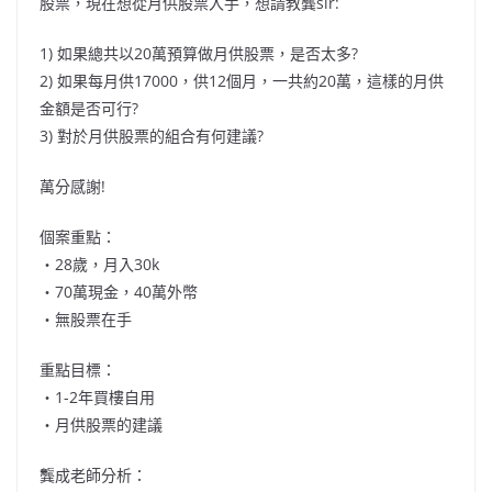
股票，現在想從月供股票入手，想請教龔sir:
1) 如果總共以20萬預算做月供股票，是否太多?
2) 如果每月供17000，供12個月，一共約20萬，這樣的月供
金額是否可行?
3) 對於月供股票的組合有何建議?
萬分感謝!
個案重點：
‧28歲，月入30k
‧70萬現金，40萬外幣
‧無股票在手
重點目標：
‧1-2年買樓自用
‧月供股票的建議
龔成老師分析：