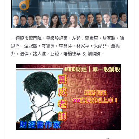
b
ei
A
at
Li
o
b
p
n
o
o
p
k
k
一週股市龍門陣，星級股評家，左起：驍騰原，黎家聰，陳
顯歷，温冠麟，岑智勇，李慧芬，林家亨，朱紀菲，聶振
邦，温傑，諸人進，巨鯨，唔楊德華 ＆ 劉勝鈞。