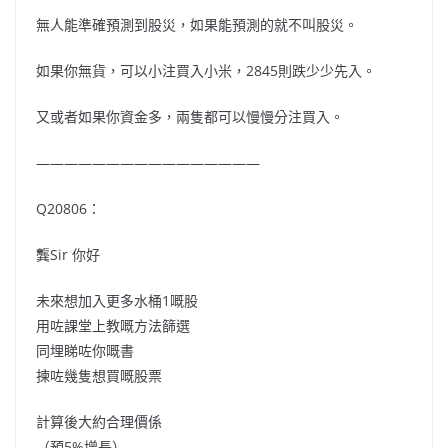
無人能準確預測到股災，如果能預測的就不叫股災。
如果你無貨，可以小注買入小米，2845則跌少少先入。
又或者如果你資金多，兩隻都可以慢慢分注買入。
————————————————
Q20806：
龔Sir 你好
未來想加入更多水桶1嘅股
用咗課堂上教嘅方法篩選
同埋睇咗你嘅書
揀咗幾隻想買嘅股票
計算後大約合理價係
（預5%增長）