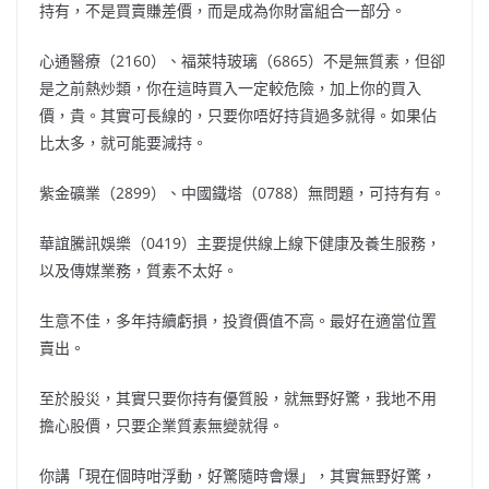
持有，不是買賣賺差價，而是成為你財富組合一部分。
心通醫療（2160）、福萊特玻璃（6865）不是無質素，但卻
是之前熱炒類，你在這時買入一定較危險，加上你的買入
價，貴。其實可長線的，只要你唔好持貨過多就得。如果佔
比太多，就可能要減持。
紫金礦業（2899）、中國鐵塔（0788）無問題，可持有有。
華誼騰訊娛樂（0419）主要提供線上線下健康及養生服務，
以及傳媒業務，質素不太好。
生意不佳，多年持續虧損，投資價值不高。最好在適當位置
賣出。
至於股災，其實只要你持有優質股，就無野好驚，我地不用
擔心股價，只要企業質素無變就得。
你講「現在個時咁浮動，好驚隨時會爆」，其實無野好驚，