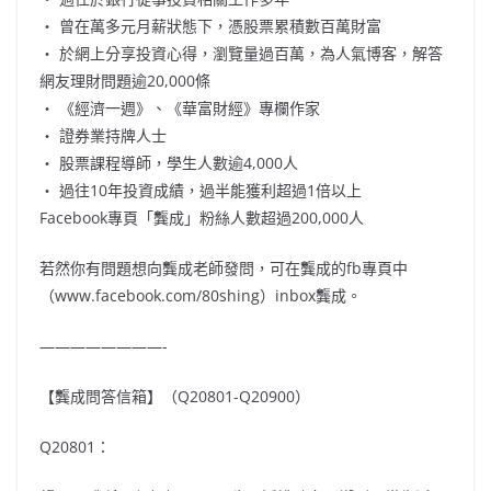
‧ 曾在萬多元月薪狀態下，憑股票累積數百萬財富
‧ 於網上分享投資心得，瀏覽量過百萬，為人氣博客，解答
網友理財問題逾20,000條
‧ 《經濟一週》、《華富財經》專欄作家
‧ 證券業持牌人士
‧ 股票課程導師，學生人數逾4,000人
‧ 過往10年投資成績，過半能獲利超過1倍以上
Facebook專頁「龔成」粉絲人數超過200,000人
若然你有問題想向龔成老師發問，可在龔成的fb專頁中
（www.facebook.com/80shing）inbox龔成。
————————-
【龔成問答信箱】（Q20801-Q20900）
Q20801：