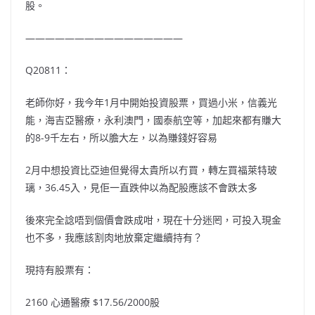
股。
————————————————
Q20811：
老師你好，我今年1月中開始投資股票，買過小米，信義光
能，海吉亞醫療，永利澳門，國泰航空等，加起來都有賺大
的8-9千左右，所以膽大左，以為賺錢好容易
2月中想投資比亞迪但覺得太貴所以冇買，轉左買福萊特玻
璃，36.45入，見佢一直跌仲以為配股應該不會跌太多
後來完全諗唔到個價會跌成咁，現在十分迷罔，可投入現金
也不多，我應該割肉地放棄定繼續持有？
現持有股票有：
2160 心通醫療 $17.56/2000股