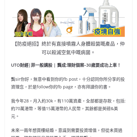
【防疫絕招】終於有直接噴霧人身體殺菌嘅產品，仲
可以殺滅空氣中嘅病菌。
UTO財經|菲一般講股 | 龔成:理財個案–30歲要成功上車！
龔sir你好，無意中看到你的fb post，十分認同你所分享的投
資理念，於是follow你的fb page，亦有拜讀你的書。
我今年28，月入約30k，有110萬資產，全部都是存款，包括:
約70萬港幣，等值15萬港幣的人民幣，其餘都是英磅&美
元。
未來一兩年想買樓結婚，意識到需要投資增值，但從未買過