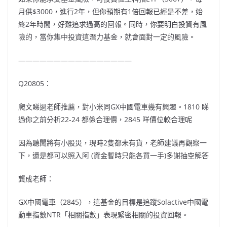
月供$3000，進行2年，但你預期有1倍回報已經是不差，始
終2年時間，好難追求過高的回報。同時，你要明白投資有風
險的，當你集中投資這潛力基金，就會面對一定的風險。
————————————————
Q20805：
爬文睇過老師推薦，對小米同GX中國電車幾有興趣。1810 睇
過你之前分析22-24 都係合理價，2845 咩價位較合理呢
因為聽聞將有小股災，現時2隻都未有貨，老師建議再觀察一
下，還是都可以照入阿 (資金暫時只能各買一手)多謝抽空解答
龔成老師：
GX中國電車（2845），這基金的目標是追蹤Solactive中國電
動車指數NTR「相關指數」表現緊密相關的投資回報。