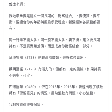
龔成老師：
我地最重要是建立一個長期的「財富組合」，要優質，要平
衡，要適合你的年齡與風險承受程度，新舊經濟各類股都要
有。
同一行業不能太多，同一股不能太多。要平衡，建立後長期
持有，不是買賣賺差價，而是成為你財富組合一部分。
阜博集團（3738）是較高風險類。最好睇位賣出。
藥明巨諾（2126）有潛力的。但都有一定的風險。如果持貨
不過多，可守。
四環醫藥（0460），佢在2015年、2016年，曾經出現了核數
師有「保留意見」的情況，反映盤數有問題，小心這股。
我對投資這股有保留。