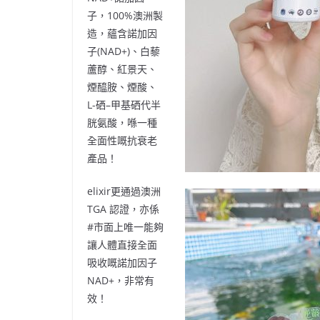
子，
100%
澳洲製
造，蘊含諾加因
子
(NAD+)
、白藜
蘆醇、紅景天、
煙醯胺、煙酸、
L-
硒
–
甲基硒代半
胱氨酸，喺一種
全面性嘅抗衰老
產品！
elixir
更通過澳洲
TGA
認證，亦係
#
市面上唯一能夠
讓人體直接全面
吸收嘅諾加因子
NAD+
，非常有
效！