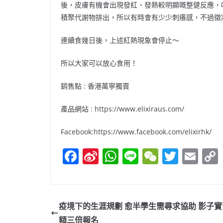
後，皮膚有機會出現發紅、發熱較明顯嘅整健反應，
積聚代謝物排出，所以有時會有少少刺癢感，不過徵
連續食幾日後，上述紅熱現象會停止～
所以大家可以放心食用！
銷售點
:
香港萬寧獨賣
產品網站
: https://www.elixiraus.com/
Facebook:https://www.facebook.com/elixirhk/
F
Si
W
Li
W
T
E
a
n
h
n
e
w
m
c
a
at
e
C
itt
ai
e
W
s
h
er
l
疫境下的生涯規劃 愈半學生需尋求協助 影子實
b
ei
A
at
額三倍報名