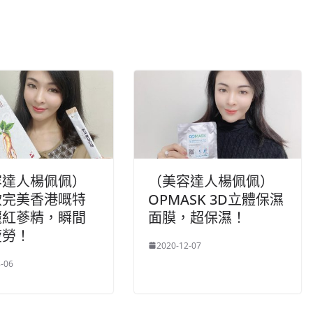
n
k
容達人楊佩佩）
（美容達人楊佩佩）
飲完美香港嘅特
OPMASK 3D立體保濕
麗紅蔘精，瞬間
面膜，超保濕！
疲勞！
2020-12-07
-06