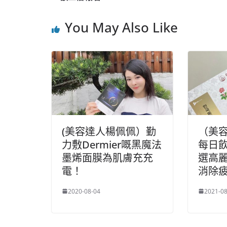
o
b
p
You May Also Like
o
o
p
k
(美容達人楊佩佩）勤
（美
力敷Dermier嘅黑魔法
每日
墨烯面膜為肌膚充充
選高
電！
消除
2020-08-04
2021-08