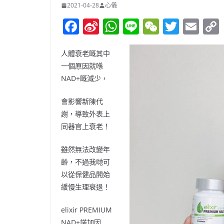
2021-04-28
心儀
F
Si
W
Li
W
T
E
a
n
h
n
e
w
m
c
a
at
e
C
itt
ai
人體衰老嘅其中
一個原因就喺
e
W
s
h
er
l
NAD+
嘅減少，
b
ei
A
at
o
b
p
會影響新陳代
謝，導致外表上
o
o
p
同器官上衰老！
k
雖然無法改變年
齡，不過我哋可
以從保健品開始
緩慢生理衰退！
elixir PREMIUM
NAD+
諾加因