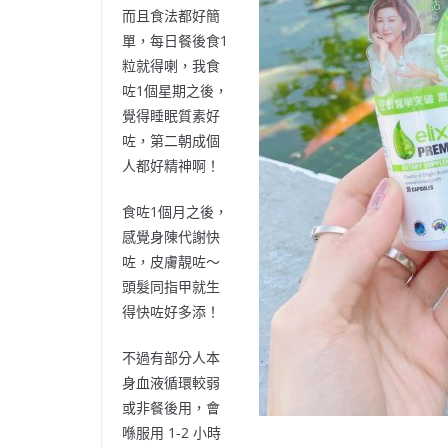
而且食法都好簡
單，每日餐後食
1
粒就得喇，我食
咗
1
個星期之後，
覺得睡眠質素好
咗，第二朝成個
人都好精神啊！
食咗
1
個月之後，
感覺身陳代謝快
咗，皮膚靚咗～
頭髮同指甲就生
得快咗好多添！
不過有部分人本
身血液循環較弱
或非餐後用，會
喺服用
1-2
小時