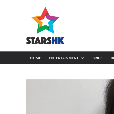
Skip
to
content
HOME
ENTERTAINMENT
BRIDE
B