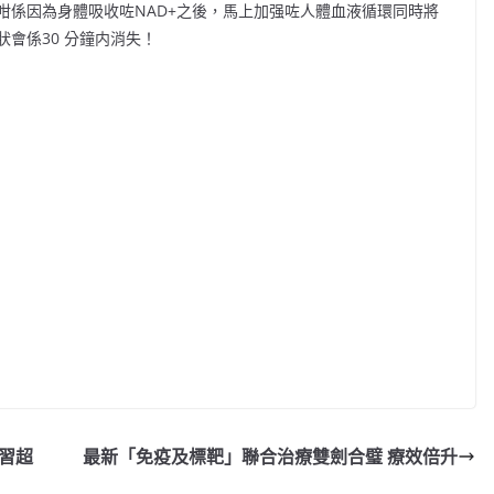
咁係因為身體吸收咗
NAD+
之後，馬上加强咗人體血液循環同時將
狀會係
30
分鐘内消失！
C
o
p
y
習超
最新「免疫及標靶」聯合治療雙劍合璧 療效倍升
Li