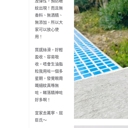
及彈性，預防眼
紋出現！而且無
香料、無酒精、
無添加，所以大
家可以放心使
用！
質感絲滑，好輕
盈收、容易吸
收，唔會生油脂
粒我用咗一個多
星期，發覺眼周
嘅細紋真喺無
咗，睇落精神咗
好多啊！
宜家去萬寧、屈
臣氏～