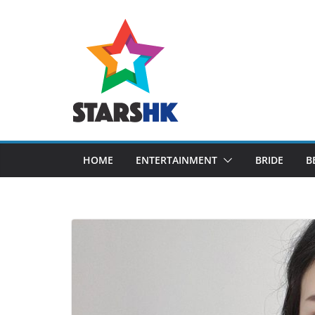
Skip
to
content
HOME
ENTERTAINMENT
BRIDE
B