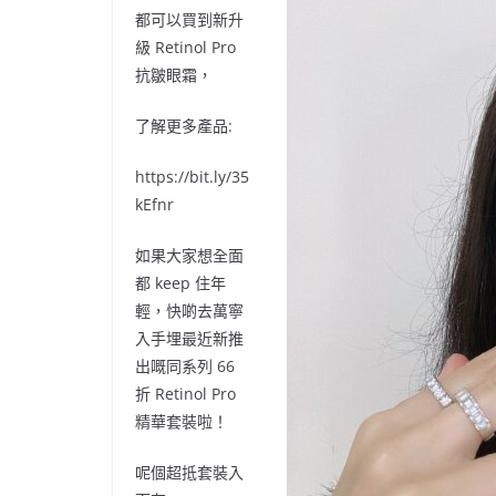
都可以買到新升
級
Retinol Pro
抗皺眼霜，
了解更多產品
:
https://bit.ly/35
kEfnr
如果大家想全面
都
keep
住年
輕，快啲去萬寧
入手埋最近新推
出嘅同系列
66
折
Retinol Pro
精華套裝啦！
呢個超抵套裝入