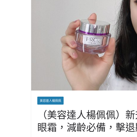
美容達人楊佩佩
（美容達人楊佩佩）新升級 O
眼霜，減齡必備，擊退