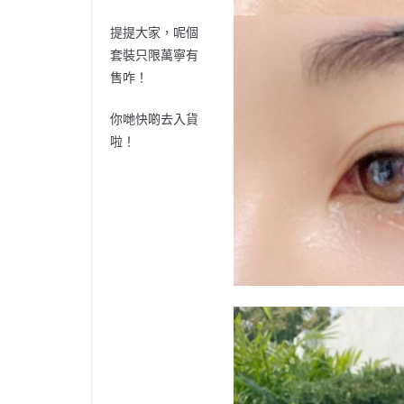
提提大家，呢個
套裝只限萬寧有
售咋！
你哋快啲去入貨
啦！