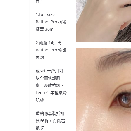
面有
1.full-size
Retinol Pro
抗皺
精華
30ml
2.
兩瓶
14g
嘅
Retinol Pro
修護
面霜，
成
set
一齊用可
以全面修護肌
膚，淡紋抗皺，
keep
住年輕嫩滑
肌膚！
重點喺套裝折扣
達
66
折，真係超
抵呀！