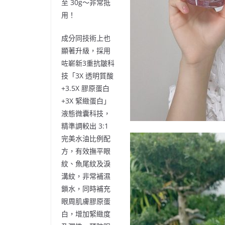
至
30g
～非常抵
用！
成分同技術上也
顯著升級，採用
咗嶄新
3
重抗皺科
技「
3X
透明質酸
+3.5X
膠原蛋白
+3X
緊緻蛋白」
液態微囊科技，
精準調較出
3:1
完美水油比例配
方，有效撫平眼
紋、魚尾紋及淚
溝紋，非常補濕
鎖水，同時補充
眼周肌膚膠原蛋
白，增加緊緻度