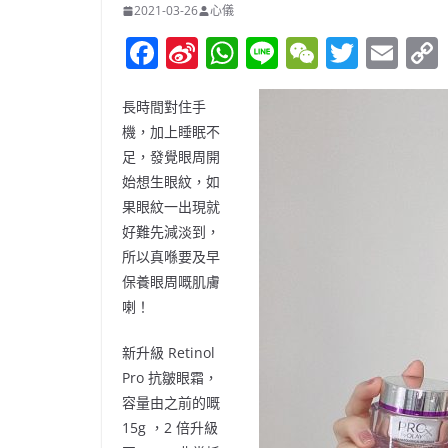
2021-03-26
心儀
F
Si
W
Li
W
T
E
a
n
h
n
e
w
m
c
a
at
e
C
itt
ai
長時間對住手
機，加上睡眠不
e
W
s
h
er
l
足，發覺眼周開
b
ei
A
at
始想生眼紋，如
o
b
p
果眼紋一出現就
好難先減淡到，
o
o
p
所以真喺要及早
k
保養眼周嘅肌膚
喇！
新升級
Retinol
Pro
抗皺眼霜，
容量由之前的嘅
15g
，
2
倍升級