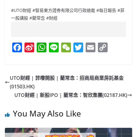
#UTO財經 #智易東方證券有限公司行政總裁 #每日報告 #菲
一般講股 #藺常念 #財經
F
Si
W
Li
W
T
E
C
a
n
h
n
e
w
m
o
c
a
at
e
C
itt
ai
p
e
W
s
h
er
l
y
UTO財經 | 菲嚟開股 | 藺常念：招商局商業房託基金
b
ei
A
at
Li
(01503.HK)
o
b
p
n
UTO財經 | 新股IPO | 藺常念：智欣集團(02187.HK)
o
o
p
k
You May Also Like
k