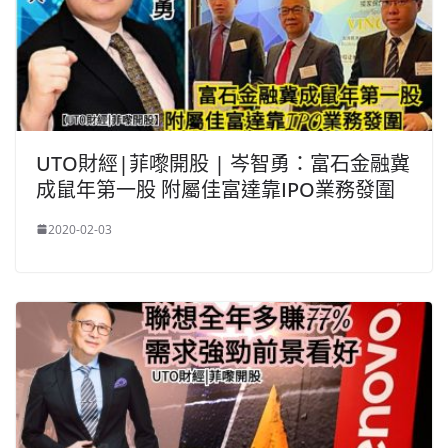
UTO財經|菲嚟開股 | 岑智勇：富石金融冀
成鼠年第一股 附屬佳富達靠IPO業務發圍
2020-02-03