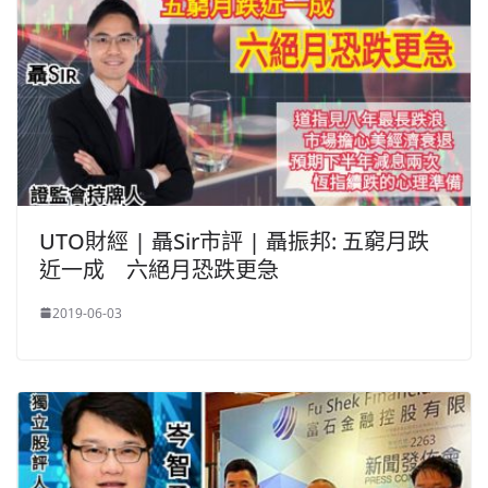
UTO財經 | 聶Sir市評 | 聶振邦: 五窮月跌
近一成 六絕月恐跌更急
2019-06-03