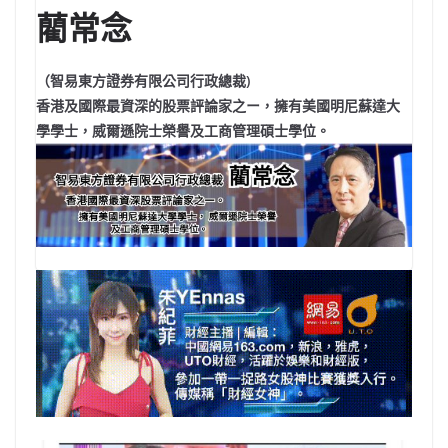
藺常念
（智易東方證券有限公司行政總裁)
香港及國際最資深的股票評論家之ー，擁有美國明尼蘇達大
學學士，威爾遜院士榮譽及工商管理碩士學位。