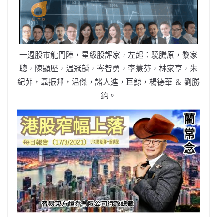
b
ei
A
at
Li
o
b
p
n
o
o
p
k
k
一週股市龍門陣，星級股評家，左起：驍騰原，黎家
聰，陳顯歷，温冠麟，岑智勇，李慧芬，林家亨，朱
紀菲，聶振邦，温傑，諸人進，巨鯨，楊德華 ＆ 劉勝
鈞。