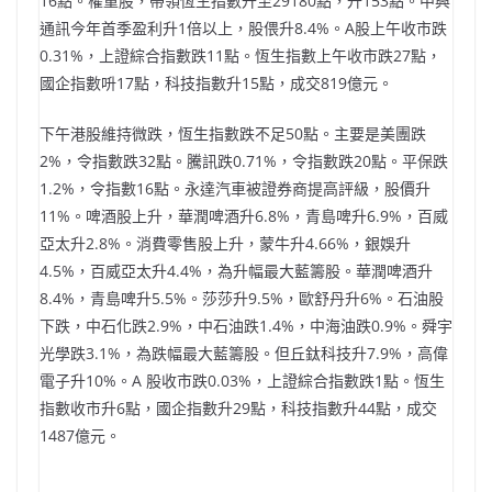
16點。權重股，帶領恆生指數升至29180點，升153點。中興
通訊今年首季盈利升1倍以上，股偎升8.4%。A股上午收市跌
0.31%，上證綜合指數跌11點。恆生指數上午收市跌27點，
國企指數呏17點，科技指數升15點，成交819億元。
下午港股維持微跌，恆生指數跌不足50點。主要是美團跌
2%，令指數跌32點。騰訊跌0.71%，令指數跌20點。平保跌
1.2%，令指數16點。永達汽車被證券商提高評級，股價升
11%。啤酒股上升，華潤啤酒升6.8%，青島啤升6.9%，百威
亞太升2.8%。消費零售股上升，蒙牛升4.66%，銀娛升
4.5%，百威亞太升4.4%，為升幅最大藍籌股。華潤啤酒升
8.4%，青島啤升5.5%。莎莎升9.5%，歐舒丹升6%。石油股
下跌，中石化跌2.9%，中石油跌1.4%，中海油跌0.9%。舜宇
光學跌3.1%，為跌幅最大藍籌股。但丘鈦科技升7.9%，高偉
電子升10%。A 股收市跌0.03%，上證綜合指數跌1點。恆生
指數收市升6點，國企指數升29點，科技指數升44點，成交
1487億元。