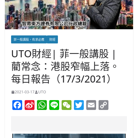
菲一般講股，有求必應
財經
UTO財經| 菲一般講股 |
藺常念：港股窄幅上落。
每日報告（17/3/2021）
2021-03-17
UTO
F
Si
W
Li
W
T
E
C
a
n
h
n
e
w
m
o
c
a
at
e
C
itt
ai
p
e
W
s
h
er
l
y