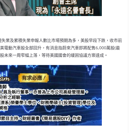
週失業及累積失業申報人數比市場預期為多，美股早段下跌，收市前
美電動汽車股全部回升，有消息指蔚來汽車即將配售6,000萬股(最
美股未來一周窄幅上落，等待美國國會的緩困協議方案達成。