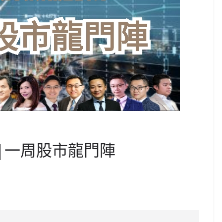
 |一周股市龍門陣
C
o