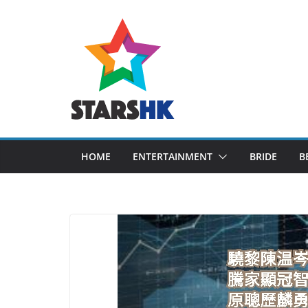
Skip
to
content
HOME
ENTERTAINMENT
BRIDE
B