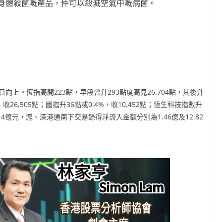
身體殺菌嘅產品，仲可以殺滅空氣中嘅病菌。
？
上。恆指高開223點，早段曾升293點度高見26,704點，其後升
，收26,505點；國指升36點或0.4%，收10,452點；恆生科技指數升
9.14億元，滬、深港通南下交易錄得淨流入金額分別為1.46億及12.82