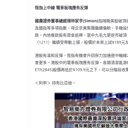
恆指上中線 電車板塊應有反彈
國農證券董事總經理林家亨(Simon)
指隔晚美股破頂
及國指等多項指數，母企京東集團繼續偏軟，手機設備
跌，內地餐飲股有資金追捧，當中九毛九更逆市破頂
（1211）繼績受帶動上揚，股價於未來上試$189
港股有溫和反彈，恆指有機會升回保力加通道中軸線2
會更多。港股中的電車板塊應有反彈，各類清潔能源
ETF(2845)股價再低於$109.9元之下，可以分階
＜利申＞ 持有比亞迪。