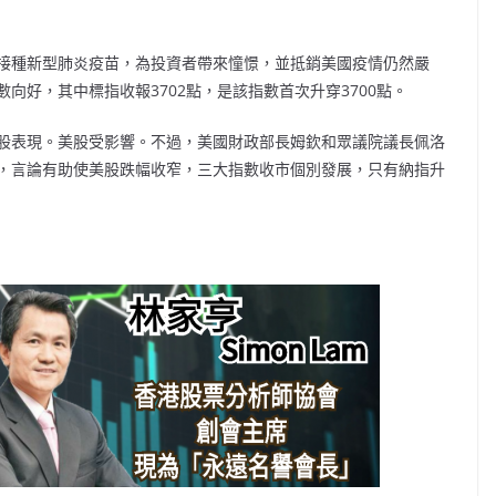
接種新型肺炎疫苗，為投資者帶來憧憬，並抵銷美國疫情仍然嚴
向好，其中標指收報3702點，是該指數首次升穿3700點。
股表現。美股受影響。不過，美國財政部長姆欽和眾議院議長佩洛
，言論有助使美股跌幅收窄，三大指數收市個別發展，只有納指升