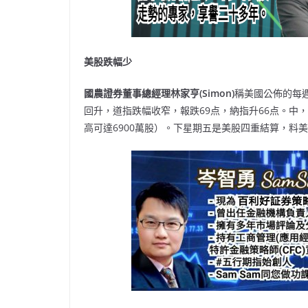
美股跌幅少
國農證券董事總經理林家亨(Simon)
稱美國公佈的每
回升，道指跌幅收窄，報跌69点，納指升66点。中，
高可達6900萬股）。下星期五是美股四重結算，料