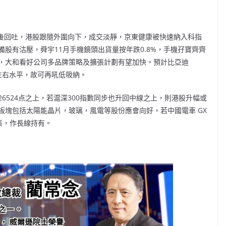
後回吐，港股跟隨外圍向下，成交淡靜，京東健康被快速納入科指
股有沽壓，舜宇11月手機鏡頭出貨量按年跌0.8%，手機孖寶齊齊
，大和看好公司多品牌策略及擴張計劃有望加快。預計比亞迪
元左右水平，故可再吼低吸納。
6524点之上，若滬深300指數同步也升回中線之上，則港股升幅或
板塊包括太陽能晶片，玻璃，風電等股份應會向好，若中國電車 GX
段收集，作長線持有。