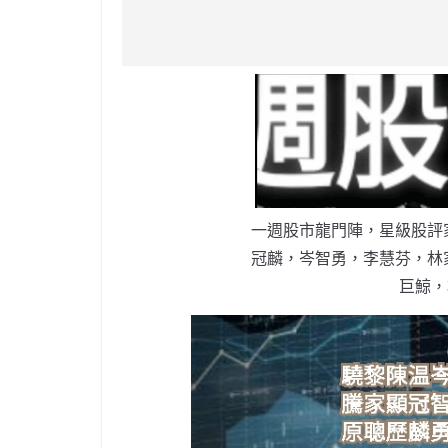
c
a
at
e
C
itt
ai
e
W
s
h
er
l
b
ei
A
at
o
b
p
o
o
p
k
一週股市龍門陣，星級股評
冠麟，岑智勇，李慧芬，林
巨鯨，