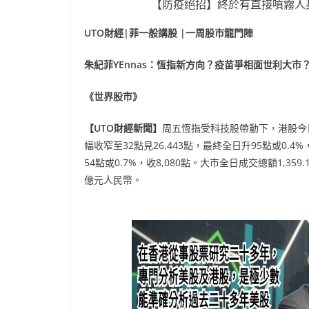
【防疫絕招】終於有直接噴霧人
UTO財經|菲一般講股 |一周股市龍門陣
朱紀菲YEnnas：恆指新方向？疫苗爭相面世利大市
《世界股市》
【UTO財經新聞】
周五恆指受科技股帶動下，港股今日向
幅收窄至32點見26,443點，最終全日升95點或0.4%
54點或0.7%，收8,080點。大市全日成交總額1,35
億元人民幣。