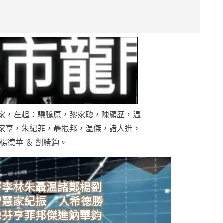
p
y
Li
n
k
家，左起：驍騰原，黎家聰，陳顯歷，温
家亨，朱紀菲，聶振邦，温傑，諸人進，
楊德華 ＆ 劉勝鈞。