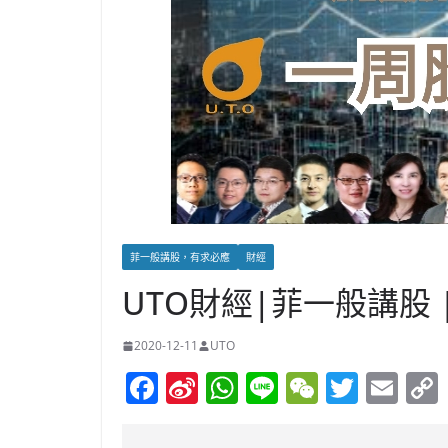
菲一般講股，有求必應
財經
UTO財經|菲一般講股
2020-12-11
UTO
F
Si
W
Li
W
T
E
a
n
h
n
e
w
m