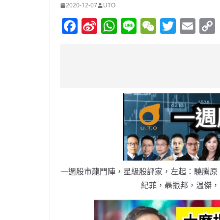
2020-12-07
UTO
F
Si
W
Li
W
T
E
a
n
h
n
e
w
m
c
a
at
e
C
itt
ai
e
W
s
h
er
l
b
ei
A
at
o
b
p
o
o
p
k
一週股市龍門陣，星級股評家，左起：驍騰原
紀菲，聶振邦，温傑，