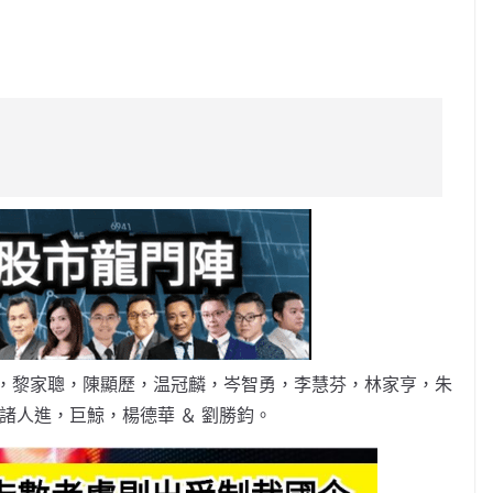
C
o
p
y
Li
n
k
，黎家聰，陳顯歷，温冠麟，岑智勇，李慧芬，林家亨，朱
諸人進，巨鯨，楊德華 ＆ 劉勝鈞。