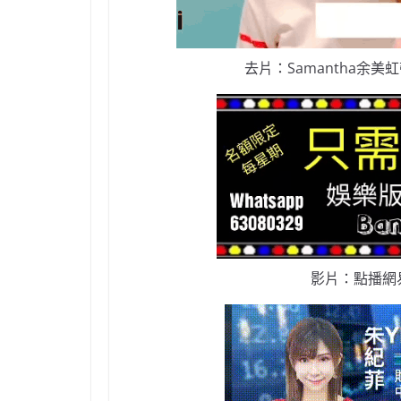
去片：Samantha余美虹帶你
影片：點播網