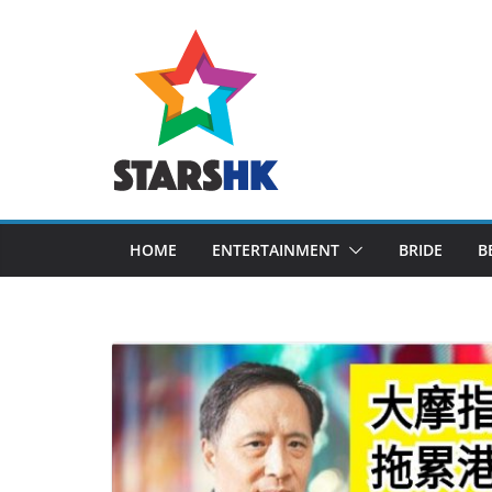
Skip
to
content
HOME
ENTERTAINMENT
BRIDE
B