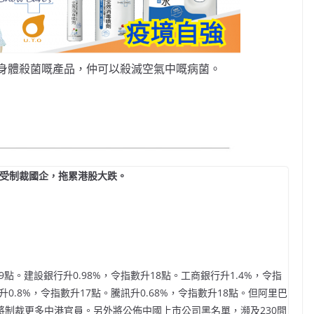
身體殺菌嘅產品，仲可以殺滅空氣中嘅病菌。
出受制裁國企，拖累港股大跌。
點。建設銀行升0.98%，令指數升18點。工商銀行升1.4%，令指
升0.8%，令指數升17點。騰訊升0.68%，令指數升18點。但阿里巴
府將制裁更多中港官員。另外將公佈中國上市公司黑名單，瀕及230間