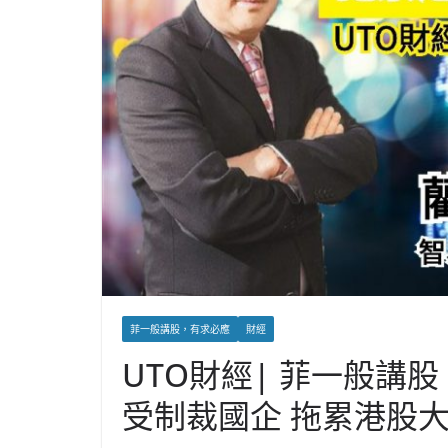
菲一般講股，有求必應
財經
UTO財經| 菲一般講
受制裁國企 拖累港股大跌(7