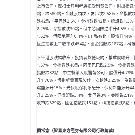
上市公司。摩根士丹利考慮把受制裁公司，剔出指數名
點，跌580點。金融股領跌，友邦跌2.58%，令指數跌
跌42點，平保跌2.6%，令指數跌42點。騰訊跌1.3
2.25%，令指數跌30點。但中芯國際逆市升4.5%
1.62%，恆隆地產升0.4%。I.T 私有化，股價升4
恆生指數上午收市跌454點，國企指數跌187點，科技
下午港股跌幅收窄，投資者趁低吸納，權重股略升。恆生
1.57%，令指數跌40點。阿里巴巴跌2.5%，令指數
指數跌32點。中生製藥入股醫苗公司，股價升4.78%
升1.76%。恆指新貴表現欠佳，安踏跌3.25%，為
潔能源升15%。光伏股保利系急升，保利新能源升4
升3.25%。但微盟跌3.4%，兌巴跌3%。美團跌2.1
收市跌329點，國企指數跌151點，科技指數跌8點。
藺常念（智易東方證券有限公司行政總裁)