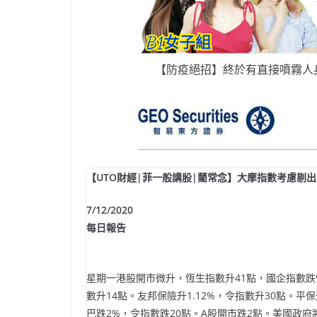
【防疫絕招】終於有直接噴霧人
【UTO財經|菲一般講股|藺常念】大摩指數考慮剔
7/12/2020
每日報告
星期一港股開市微升，恆生指數升41點，國企指數跌9
數升14點。友邦保險升1.12%，令指數升30點。平保
巴跌2%，令指數跌20點。A股開市跌2點。美國政