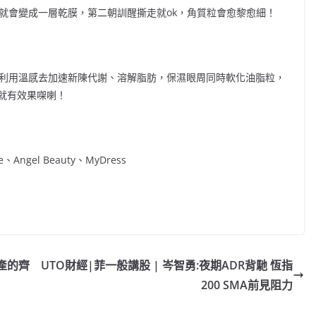
就會變成一層乾膜，第二朝訓醒撕走就
ok
，角質粒會愈黎愈細！
利用溫感去加速新陳代謝、溶解脂肪，保濕眼周同時軟化油脂粒
，
就有效果㗎喇！
e
、
Angel Beauty
、
MyDress
C
o
p
y
產的齊
UTO財經|菲一般講股 | 岑智勇:夜期ADR背馳 恆指
Li
200 SMA前見阻力
n