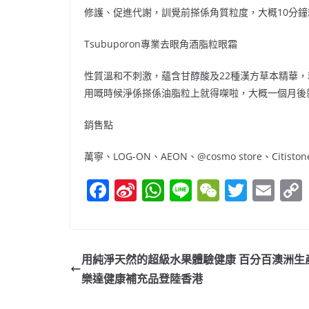
修護、促進代謝
，訓覺前搽係角質粒度，大概
10
分鐘
Tsubuporon
專業去眼角酒脂粒眼霜
性質溫和不刺激，蘊含甘醇酸及
22
種漢方草本精華，
用嘅時候淨係搽係油脂粒上就得㗎啦，大概一個月後
銷售點
萬寧、
LOG-ON
、
AEON
、
@cosmo store
、
Citiston
F
Si
W
Li
W
T
E
a
n
h
n
e
w
m
c
a
at
e
C
itt
ai
e
W
s
h
er
l
用純淨天然的超級水果體驗健康 百分百澳洲生
b
ei
A
at
樂達健康補充品登陸香港
o
b
p