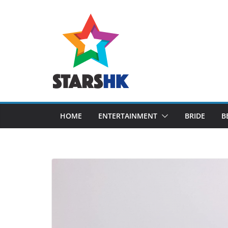
Skip
to
content
HOME
ENTERTAINMENT
BRIDE
B