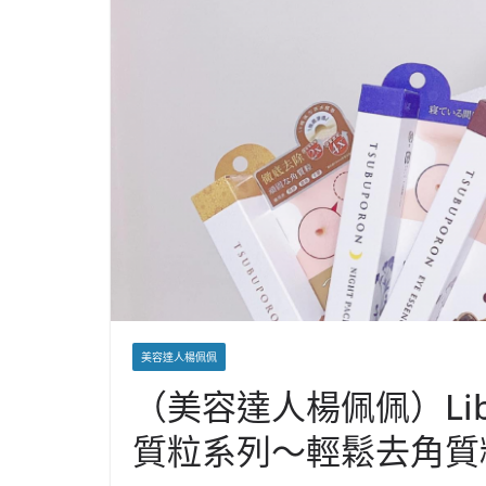
美容達人楊佩佩
（美容達人楊佩佩）Liber
質粒系列～輕鬆去角質