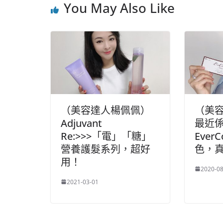
You May Also Like
o
o
p
k
（美容達人楊佩佩）
（美
Adjuvant
最近係
Re:>>>「電」「糖」
Ever
營養護髮系列，超好
色，
用！
2020-08
2021-03-01