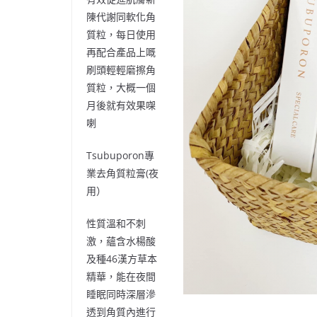
陳代謝同軟化角
質粒
，每日使用
再配合產品上嘅
刷頭輕輕磨擦角
質粒，大概一個
月後就有效果㗎
喇
Tsubuporon
專
業去角質粒膏
(
夜
用）
性質溫和不刺
激，蘊含水楊酸
及種
46
漢方草本
精華，能在夜間
睡眠同時深層滲
透到角質內進行