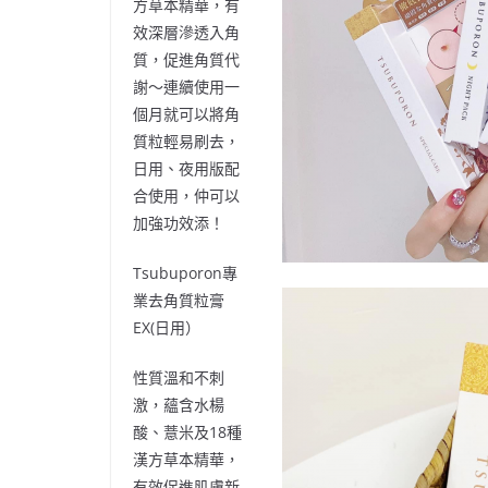
方草本精華
，有
效深層滲透入角
質，促進角質代
謝～
連續使用一
個月就可以將角
質粒輕易刷去，
日用、夜用版配
合使用，仲可以
加強功效添！
Tsubuporon
專
業去角質粒膏
EX(
日用）
性質溫和不刺
激，蘊含水楊
酸、薏米及
18
種
漢方草本精華，
有效促進肌膚新