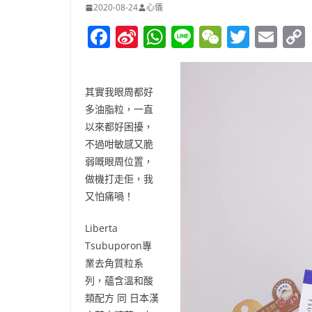
2020-08-24
心儀
F
Si
W
Li
W
T
E
a
n
h
n
e
w
m
c
a
at
e
C
itt
ai
其實我眼周都好
e
W
s
h
er
l
多油脂粒，一直
b
ei
A
at
以來都好困擾，
o
b
p
不過咁敏感又脆
弱嘅眼周位置，
o
o
p
做機打走佢，
我
k
又怕痛喎！
Liberta
Tsubuporon
專
業去角質粒系
列，蘊含溫和酸
類配方
同
日本漢