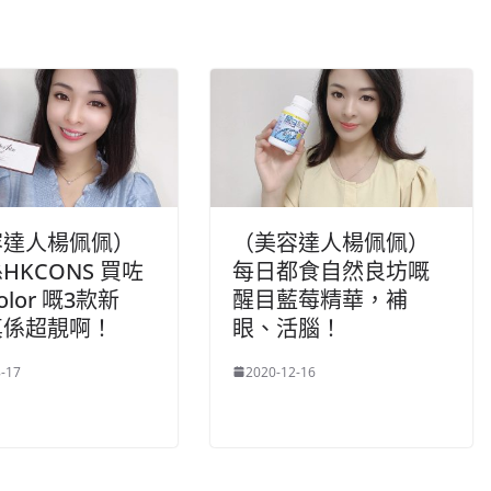
k
容達人楊佩佩）
（美容達人楊佩佩）
HKCONS 買咗
每日都食自然良坊嘅
Color 嘅3款新
醒目藍莓精華，補
真係超靚啊！
眼、活腦！
-17
2020-12-16