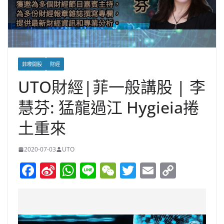
菲嚟開股
財經
UTO財經|菲一般講股 | 李
慧芬: 猛龍過江 Hygieia捲
土重來
2020-07-03
UTO
F
Si
W
Li
W
T
E
C
a
n
h
n
e
w
m
o
c
a
at
e
C
itt
ai
p
e
W
s
h
er
l
y