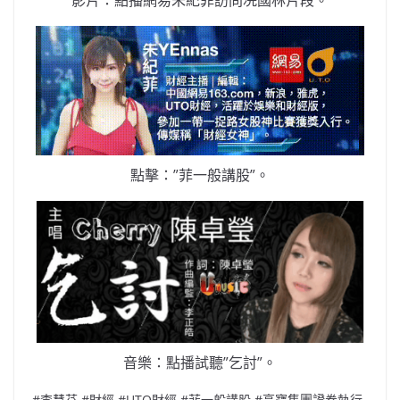
影片：點播網易朱紀菲訪問冼國林片段。
點擊：”菲一般講股”。
音樂：點播試聽”乞討”。
#李慧芬 #財經 #UTO財經 #菲一般講股 #高寶集團證券執行