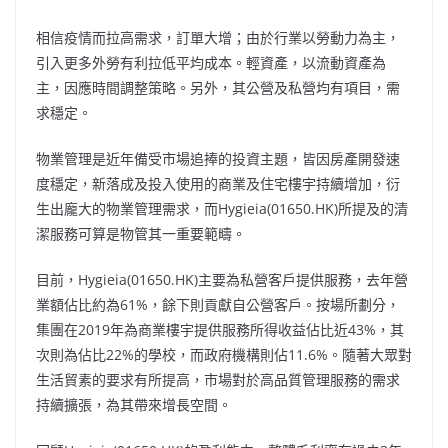
相信疫情而拉高需求，訂單大增；由於行業以勞動力為主，
引入更多外勞有利拉低平均成本。輕資產，以流動資產為
主，因應時間調整策略。另外，其公營及私營均有項目，需
求穩定。
物業管理是近年備受市場追捧的投資主題，皆因房產開發速
度穩定，新落成及投入使用的商業及住宅樓宇持續增加，衍
生出龐大的物業管理需求，而Hygieia(01650.HK)所提及的清
潔服務可算是物管其一重要範疇。
目前，Hygieia(01650.HK)主要為私營客戶提供服務，去年營
業額佔比約為61%，餘下則貢獻自公營客戶。按場所劃分，
集團在2019年為商業樓宇提供服務所得收益佔比近43%，其
次則為佔比22%的學校，而政府機構則佔11.6%。隨著大眾對
生活貿素的要求有所提高，市場對於高品質管理服務的需求
持續擴張，為其帶來增長空間。