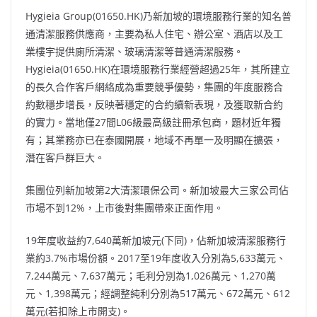
Hygieia Group(01650.HK)乃新加坡的環境服務行業的知名普
通清潔服務供應商，主要為私人住宅、辦公室、酒店以及工
業樓宇提供廁所清潔、玻璃清潔等普通清潔服務。
Hygieia(01650.HK)在環境服務行業經營超過25年，其所建立
的長久合作客戶網絡成為重要競爭優勢，集團的年度服務合
約數穩步增長，反映著穩定的合約續新表現，及獲取新合約
的實力。當地僅27間L06級最高級註冊承包商，題材近年獨
有；其業務亦已在泰國開展，地域不再單一及明顯在擴張，
潛在客戶群巨大。
集團位列新加坡第2大清潔環保公司。新加坡最大三家公司佔
市場不到12%，上市後對集團帶來正面作用。
19年度收益約7,640萬新加坡元(下同)，佔新加坡清潔服務行
業約3.7%市場份額。2017至19年度收入分別為5,633萬元、
7,244萬元、7,637萬元；毛利分別為1,026萬元、1,270萬
元、1,398萬元；經調整純利分別為517萬元、672萬元、612
萬元(若扣除上市開支)。