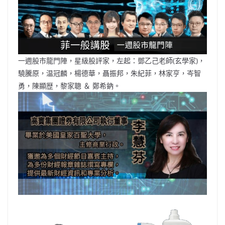
b
ei
A
at
Li
o
b
p
n
o
o
p
k
k
一週股市龍門陣，星級股評家，左起：鄧乙己老師(玄學家)，
驍騰原，温冠麟，楊德華，聶振邦，朱紀菲，林家亨，岑智
勇，陳顯歴，黎家聰 ＆ 鄭希鈉。