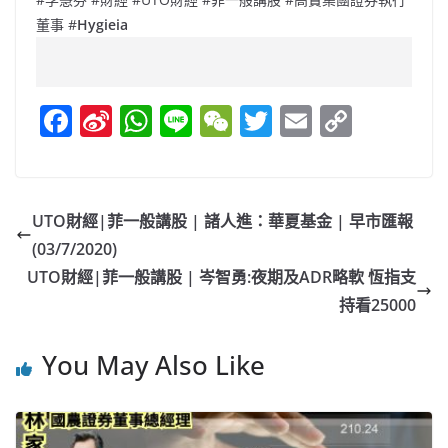
董事 #
Hygieia
F
Si
W
Li
W
T
E
C
a
n
h
n
e
w
m
o
c
a
at
e
C
itt
ai
p
e
W
s
h
er
l
y
UTO財經|菲一般講股 | 諸人進：華夏基金 | 早市匯報
b
ei
A
at
Li
(03/7/2020)
o
b
p
n
UTO財經|菲一般講股 | 岑智勇:夜期及ADR略軟 恆指支
o
o
p
k
持看25000
k
You May Also Like