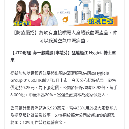
【防疫絕招】終於有直接噴霧人身體殺菌嘅產品，仲
可以殺滅空氣中嘅病菌。
【UTO財經|菲一般講股|李慧芬】猛龍過江 Hygieia捲土重
來
從新加坡以猛龍過江姿態出現的清潔服務供應商Hygieia
Group(01650.HK)於7月3日上市，今天公布招股結果，發售
價定於0.25元，為下張定價。公開發售錄超購18.92倍，每手
8,000股，中籤率為20%。富強金融資本為獨家保薦人。
公司預計集資淨額為6,920萬元，當中33%用於擴大服務能力
及提高服務質量及效率；57%用於擴大公司於新加坡的服務
範圍；10%用作普通運營資金。