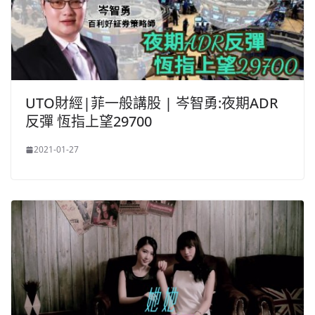
UTO財經|菲一般講股 | 岑智勇:夜期ADR
反彈 恆指上望29700
2021-01-27