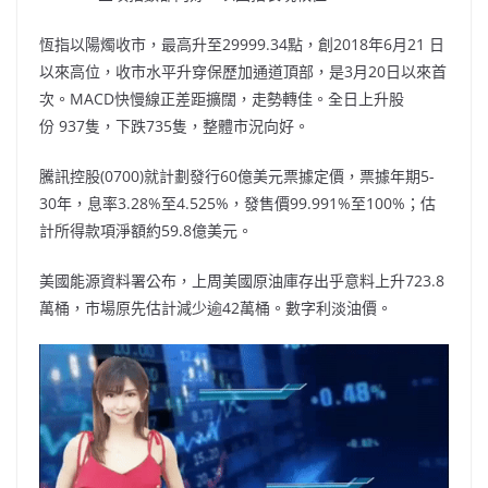
恆指以陽燭收市，最高升至29999.34點，創2018年6月21 日
以來高位，收市水平升穿保歷加通道頂部，是3月20日以來首
次。MACD快慢線正差距擴闊，走勢轉佳。全日上升股
份 937隻，下跌735隻，整體市況向好。
騰訊控股(0700)就計劃發行60億美元票據定價，票據年期5-
30年，息率3.28%至4.525%，發售價99.991%至100%；估
計所得款項淨額約59.8億美元。
美國能源資料署公布，上周美國原油庫存出乎意料上升723.8
萬桶，市場原先估計減少逾42萬桶。數字利淡油價。