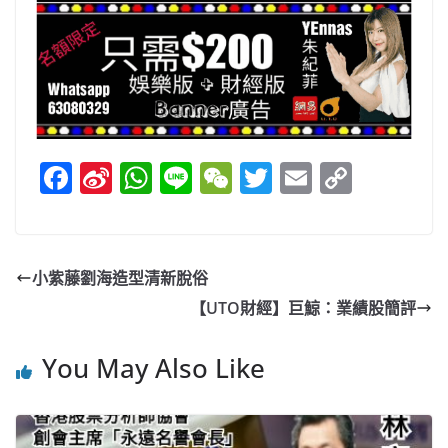
F
Si
W
Li
W
T
E
C
a
n
h
n
e
w
m
o
c
a
at
e
C
itt
ai
p
e
W
s
h
er
l
y
小紫藤劉海造型清新脫俗
b
ei
A
at
Li
【UTO財經】巨鯨：業績股簡評
o
b
p
n
o
o
p
k
You May Also Like
k