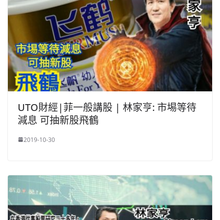
UTO財經|菲一般講股 | 林家亨: 市埸等待
減息 可抽新股飛鶴
2019-10-30