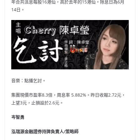
年合共派息每股16港仙，高於去年的15港仙。除息日為6月
14日。
音樂：點播乞討。
集團現價市盈率8.3倍，周息率 5.882%。昨日收報2.72元，
上望3元，止損設於2.6元。
岑智勇
泓瑞源金融證券持牌負責人/策略師