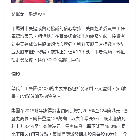
點擊菲一般講股。
市場對中美達成貿易協議的信心增強。美國經濟委員會主任
庫德洛表示，期望雙方在華盛頓會談能夠縮窄分歧。投資者
對中美達成貿易協議的信心增強，利好美股三大指數。今早
亞太股市個別發展，夜期上升但ADR下跌，兩者背馳，料恆
指走勢反覆，料在30000點關口爭持。
個股
葉氏化工集團(0408)的主要業務包括(i)溶劑、(ii)塗料、(iii)油
墨、(iv)潤滑油及(v)物業。
集團在2018財年錄得銷售額同比增加20.5%至124億港元，創
歷史高位。銷售量達139萬噸，較去年增長9%。股東應佔純
利上升8.4%至1.85億港元。集團借貸比率下降至46.0%，同
比下降5.1個百分點。集團建議派發期末股息每股10港仙，全