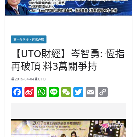
菲一般講股，有求必應
【UTO財經】岑智勇: 恆指
再破頂 料3萬關爭持
2019-04-04
UTO
F
Si
W
Li
W
T
E
C
a
n
h
n
e
w
m
o
c
a
at
e
C
itt
ai
p
e
W
s
h
er
l
y
b
ei
A
at
Li