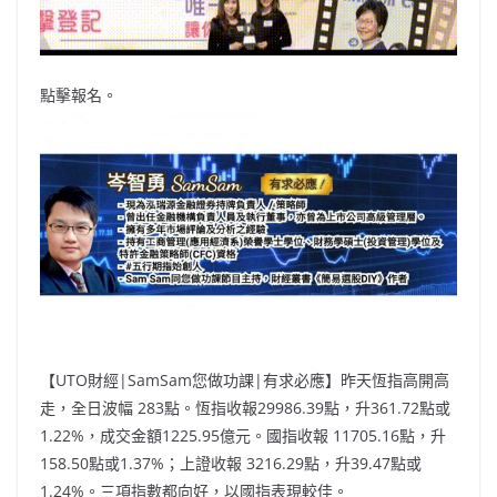
o
b
p
n
o
o
p
k
k
點擊報名。
【UTO財經|SamSam您做功課|有求必應】昨天恆指高開高
走，全日波幅 283點。恆指收報29986.39點，升361.72點或
1.22%，成交金額1225.95億元。國指收報 11705.16點，升
158.50點或1.37%；上證收報 3216.29點，升39.47點或
1.24%。三項指數都向好，以國指表現較佳。