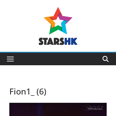
Skip
to
content
Fion1_ (6)