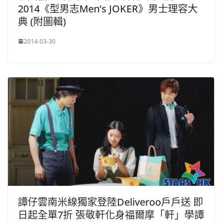
2014《型男志Men’s JOKER》男士理容大
典 (附圖輯)
2014-03-30
譚仔雲南米線獨家登陸Deliveroo戶戶送 即
日起全單7折 張敬軒化身福爾摩「軒」學譚