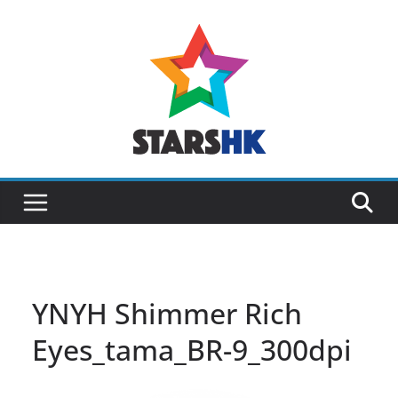
Skip
to
content
YNYH Shimmer Rich
Eyes_tama_BR-9_300dpi