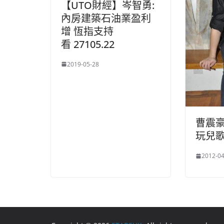
【UTO財經】岑智勇:
內房建築石油業盈利
增 恆指支持
看 27105.22
2019-05-28
曹震
玩兒
2012-04