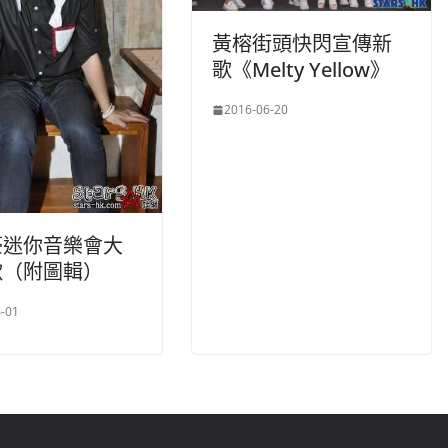
黃榕街頭快閃宣傳新
歌《Melty Yellow》
2016-06-20
豪迷你音樂會大
歌（附圖輯）
-01