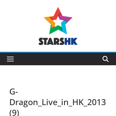
Skip
to
content
G-
Dragon_Live_in_HK_2013
(9)