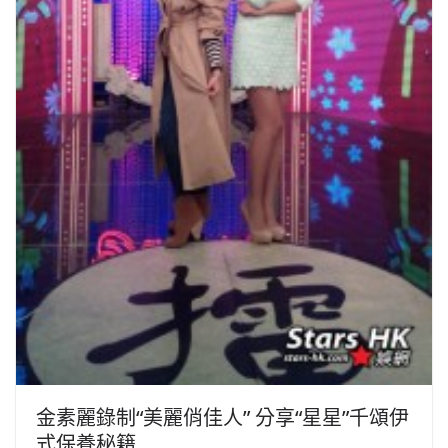
金素麗錄制“美麗俏佳人” 分享“星星”千頌伊
式保養秘籍