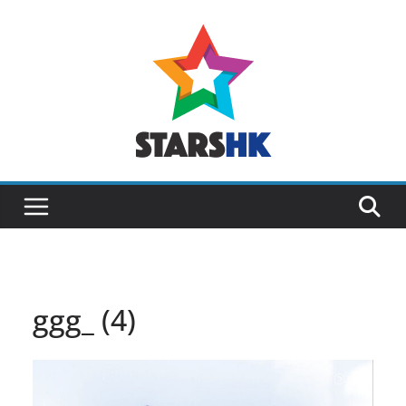
Skip
to
content
ggg_ (4)