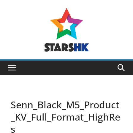
Skip
to
content
Senn_Black_M5_Product
_KV_Full_Format_HighRe
s