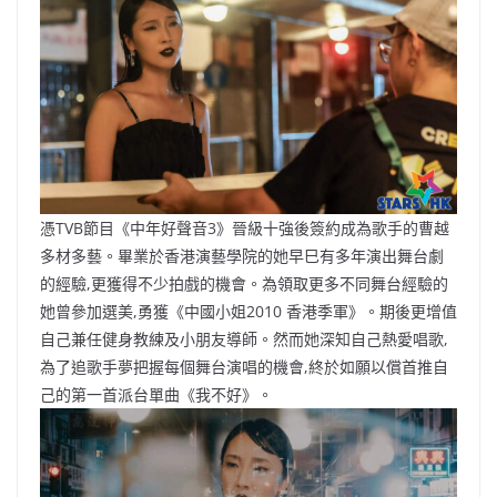
b
ei
A
at
Li
o
b
p
n
o
o
p
k
k
憑TVB節目《中年好聲音3》晉級十強後簽約成為歌手的曹越
多材多藝。畢業於香港演藝學院的她早巳有多年演出舞台劇
的經驗,更獲得不少拍戲的機會。為領取更多不同舞台經驗的
她曾參加選美,勇獲《中國小姐2010 香港季軍》。期後更增值
自己兼任健身教練及小朋友導師。然而她深知自己熱愛唱歌,
為了追歌手夢把握每個舞台演唱的機會,終於如願以償首推自
己的第一首派台單曲《我不好》。