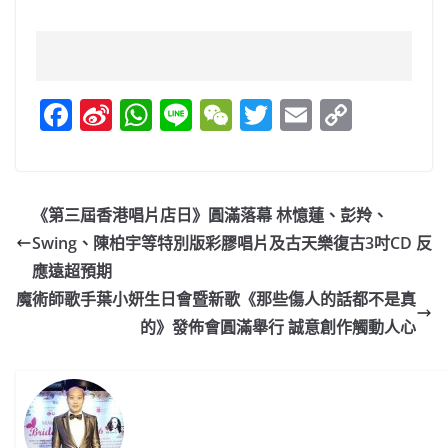
F
Si
W
Li
W
T
E
C
a
n
h
n
e
w
m
o
c
a
at
e
C
itt
ai
p
e
W
s
h
er
l
y
《第三屆香港唱片店日》圓滿落幕 林憶蓮、彭羚、
b
ei
A
at
Li
Swing、陳柏宇等特別版彩膠唱片及古天樂復古3吋CD 反
o
b
p
n
應遠超預期
o
o
p
k
魔術師歌手葉小妍生日會暨新歌《那些傷人的話都不是真
的》發佈會圓滿舉行 誠意創作觸動人心
k