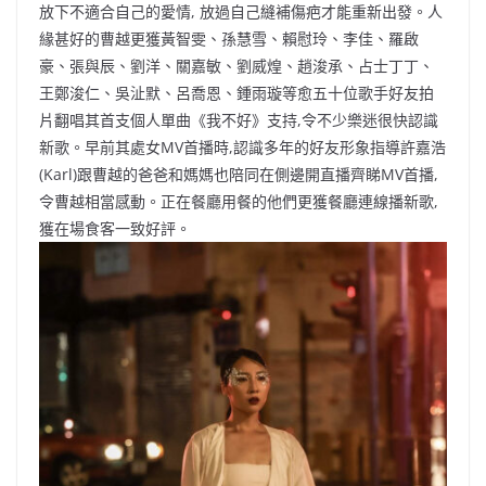
放下不適合自己的愛情, 放過自己縫補傷疤才能重新出發。人
緣甚好的曹越更獲黃智雯、孫慧雪、賴慰玲、李佳、羅啟
豪、張與辰、劉洋、關嘉敏、劉威煌、趙浚承、占士丁丁、
王鄭浚仁、吳沚默、呂喬恩、鍾雨璇等愈五十位歌手好友拍
片翻唱其首支個人單曲《我不好》支持,令不少樂迷很快認識
新歌。早前其處女MV首播時,認識多年的好友形象指導許嘉浩
(Karl)跟曹越的爸爸和媽媽也陪同在側邊開直播齊睇MV首播,
令曹越相當感動。正在餐廳用餐的他們更獲餐廳連線播新歌,
獲在場食客一致好評。