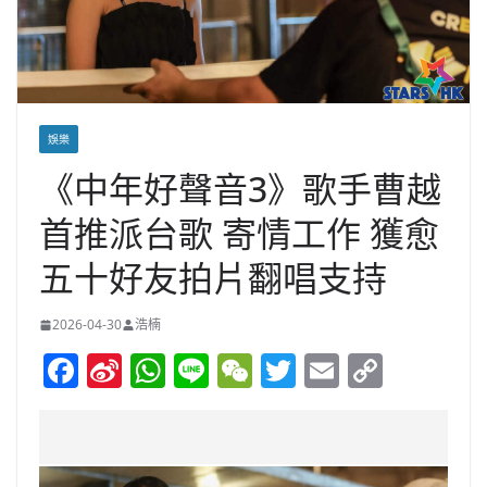
娛樂
《中年好聲音3》歌手曹越
首推派台歌 寄情工作 獲愈
五十好友拍片翻唱支持
2026-04-30
浩楠
F
Si
W
Li
W
T
E
C
a
n
h
n
e
w
m
o
c
a
at
e
C
itt
ai
p
e
W
s
h
er
l
y