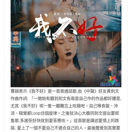
曹越表示《我不好》是一首普通話歌,由《中聲》好友黃劍文
作曲作詞: 「一開始有聽到劍文有兩首自己作的作品都好鍾意,
尤其《我不好》呢一隻一聽難忘上咗癮咁。自己喺食飯、沖
涼、瞓覺都Loop住個旋律。之後就決心大膽同劍文提出要呢
隻歌,多謝佢好快就割愛答應咗。」這首歌是講述愛情上的跌
碰, 愛上了一個不愛自己不適合自己的人。最後醒覺到其實要