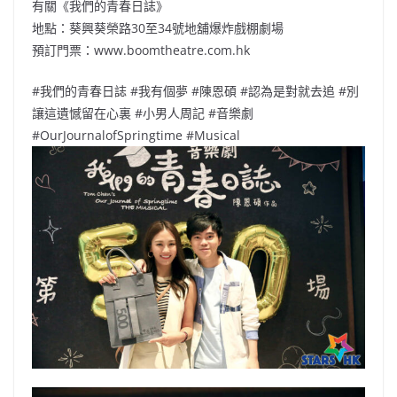
有關《我們的青春日誌》
地點：葵興葵榮路30至34號地舖爆炸戲棚劇場
預訂門票：www.boomtheatre.com.hk
#我們的青春日誌 #我有個夢 #陳恩碩 #認為是對就去追 #別
讓這遺憾留在心裏 #小男人周記 #音樂劇
#OurJournalofSpringtime #Musical