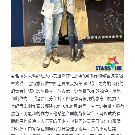
著名填詞人暨經理人小美雖然在忙於為8月舉行的郭富城演唱
會籌備，也特意百忙中抽空買票支持第500場，更力讚《我們
的青春日誌》歌詞優秀，並表示十分欣賞Tom的膽色、勇氣
和創作力：「追夢無分年齡，但必須有很強的意志和毅力！
年輕音樂劇作家兼導演Tom Chan真的是一名年少英雄，很有
膽色、勇氣和創作力。他希望音樂劇能恆常化，可以成為長
壽劇目作公演，志氣真的不少。《我們的青春日誌》由籌備
到公演，由零存在劇場到今日營運了兩年，真的不可思議。