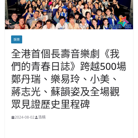
娛樂
全港首個長壽音樂劇《我
們的青春日誌》跨越500場
鄭丹瑞、樂易玲、小美、
蔣志光、蘇韻姿及全場觀
眾見證歷史里程碑
2024-08-02
浩楠