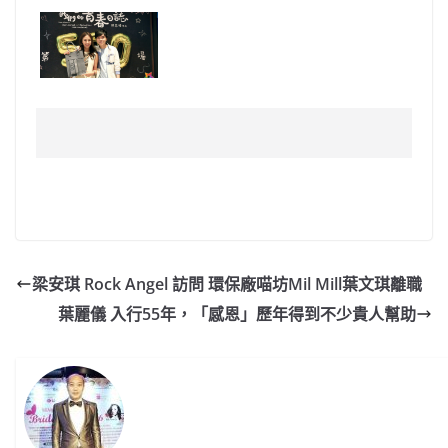
梁安琪 Rock Angel 訪問 環保廠喵坊Mil Mill葉文琪離職
葉麗儀 入行55年，「感恩」歷年得到不少貴人幫助