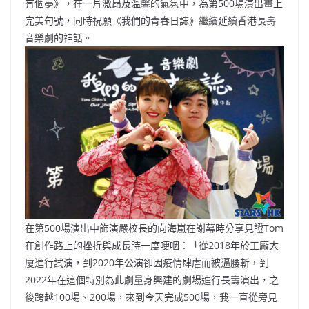
有個夢》，在一片激昂及溫馨的氣氛中，為第500場演出畫上
完美句號，同時祝願《我們的青春日誌》繼續延續香港長壽
音樂劇的神話。
在第500場演出中飾演嚴校長的向海嵐在謝幕時分享見證Tom
在創作路上的挫折與成長時一度哽咽：「從2018年於工廠大
廈進行試演，到2020年公演卻因疫情肆虐而被逼腰斬，到
2022年在這個特別為此劇量身興建的劇場進行長壽演出，之
後跨越100場、200場，來到今天完成500場，我一直從旁見