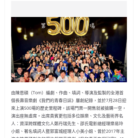
由陳恩碩（Tom）編劇、作曲、填詞、導演及監製的全港首
個長壽音樂劇《我們的青春日誌》屢創紀錄，並於7月28日迎
來上演500場的歷史里程碑，該場門票一開售就被搶購一空，
演出座無虛席。出席貴賓更包括多位娛樂、文化及藝術界名
人：資深跨媒體文化人鄭丹瑞先生、邵氏電影總經理樂易玲
小姐、著名填詞人暨郭富城經理人小美小姐、曾於2017年主