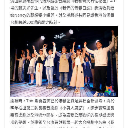
演由陳恩碩創作的爆炸戲棚音樂劇《我和青天有個秘密》40
場的蔣志光先生，以及曾於《我們的青春日誌》飾演收兵娘
娘Nancy的蘇韻姿小姐等，與全場戲迷共同見證香港首個舞
台劇跨越500場的歷史時刻。
謝幕時，Tom驚喜宣佈已於港島區覓址興建全新劇場，將於
明年推出第二齣長壽音樂劇《小男人周記》，逐步實現讓長
壽音樂劇於全港遍地開花、成為廣受公眾歡迎的長期娛樂選
項的夢想，並率領全台演員與觀眾一起大合唱劇中名曲《我