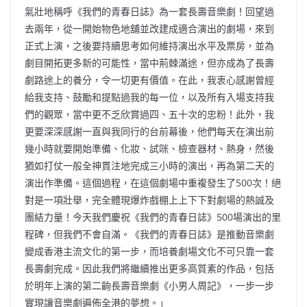
氣壯地稱呼《我們的青春日誌》為一套長壽音樂劇！回望過
去兩年，從一開始物色地舖並改建成適合演出的劇場，來到
正式上演，之後要持續思考如何維持演出水平及票房，並為
劇目開拓更多新的可能性，當中荊棘滿途，但亦成為了長壽
劇路途上的養分，令一切更有價值。在此，我衷心感謝曾經
給我支持、鼓勵和提點過我的每一位，以及所有入場支持我
們的觀眾，當中更不乏欣賞過四、五十次的忠粉！此外，我
更要深深感謝一直與我同行的台前幕後，他們每天在演出前
幾小時就要開始準備、化妝、試咪、檢查器材、熱身，然後
猶如打仗一般全神貫注地完成三小時的演出，再為第二天的
演出作準備。這個過程，在這個劇場中重複發生了500次！絕
對是一項壯舉，完全體現爆炸戲棚上上下下對劇場的熱誠及
團結力量！今天我們慶祝《我們的青春日誌》500場演出的里
程碑，但我們不會自滿。《我們的青春日誌》是推動音樂劇
變成香港主流文化的第一步，而培養劇場文化不可只靠一套
長壽劇完成。因此我們將繼續推出更多高質素的作品，包括
於明年上演的第二齣長壽音樂劇《小男人周記》，一步一步
實現讓音樂劇遍佈全港的夢想。」