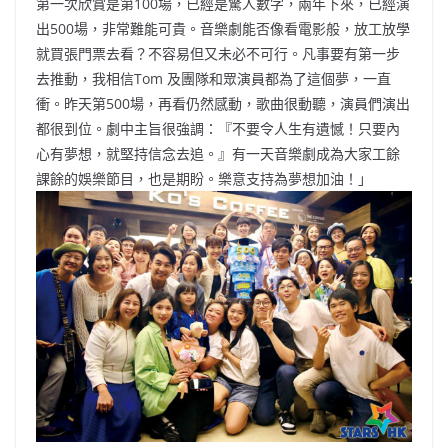
第一次欣賞是第100場，已經是驚人數字，兩年下來，已經演
出500場，非常難能可貴。音樂劇能否像看電影般，放工放學
就買張門票去看？不容易但又未必不可行。凡事要有第一步
去推動，我相信Tom 及團隊和眾演員都為了這個夢，一直
衝。昨天第500場，再看仍然感動，歌曲很動聽，演員們演出
都很到位。劇中主旨很強調：『不要令人生有遺憾！只要內
心有夢想，就堅持信念去追。』有一天音樂劇成為大家工餘
課餘的娛樂節目，也是期盼。樂意支持為夢想加油！」