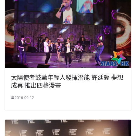
太陽使者鼓勵年輕人發揮潛能 許廷鏗 夢想
成真 推出四格漫畫
2016-09-12