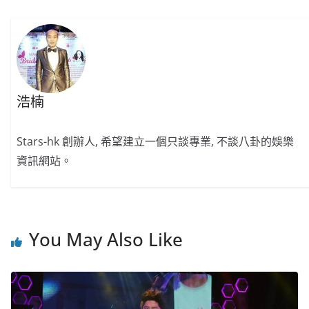
o
o
p
k
k
浩楠
Stars-hk 創辦人, 希望建立一個只談專業, 不談八卦的娛樂
資訊網站。
You May Also Like