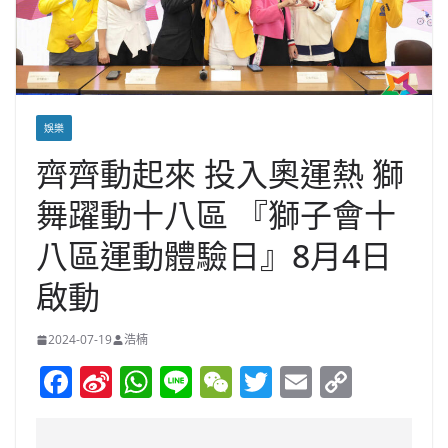
娛樂
齊齊動起來 投入奧運熱 獅
舞躍動十八區 『獅子會十
八區運動體驗日』8月4日
啟動
2024-07-19
浩楠
F
Si
W
Li
W
T
E
C
a
n
h
n
e
w
m
o
c
a
at
e
C
itt
ai
p