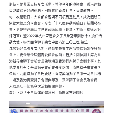
期待。她非常支持今次活動，希望今年的奧運會，香港運動
員能取得更好的成績，回饋我們香港社會，香港政府。」
每一次體驗日，大會都會邀請不同項目運動員，成為體驗日
運動大使及分享嘉賓，今次「十八區運動體驗日」新聞發布
會，更邀得連續四年世界武術冠軍（長拳、刀術、棍術及對
練冠軍）暨2022年杭州亞運會女子長拳冠軍劉徐徐，擔任活
動大使，聯同國際獅子總會中國港澳三〇三區 總監
沈顏獅兄見證今次活動，體育委員會主席陳樂怡獅姐在發布
會上，更介紹今屆體育委員會成員，包括：兩位副主席為香
港新界東獅子會前會長陳聰矯及香港行樂獅子會劉宗寜，其
他委員計有：荃灣獅子會前會長凌以徽、南區獅子會會長李
佳斌、九龍城獅子會周慶悠、香港奧運獅子會第一副會長楊
一鳴及香港青賢獅子會衞傑等及一眾師獅子會會長及會員，
人強馬壯一起為今次活動揭開序幕。
歡迎下載「十八區運動體驗日」新聞發布會圖片