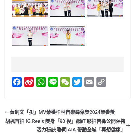
F
Si
W
Li
W
T
E
C
a
n
h
n
e
w
m
o
c
a
at
e
C
itt
ai
p
e
W
s
h
er
l
y
黃劍文「孭」MV榮獲柏林音樂錄像獎2024榮譽獎
b
ei
A
at
Li
胡楓首拍 IG Reels 變身「90 後」網紅 夥拍曾孫公開保持
o
b
p
n
活力秘訣 聯同 AIA 帶動全城「再想健康」