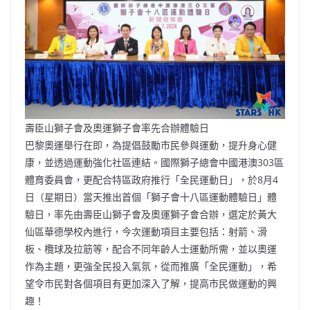
壽臣山獅子會及奧運獅子會率先合辦體驗日
巴黎奧運舉行在即，為提倡鼓勵市民參與運動，提升身心健
康，並透過運動強化社區連結。國際獅子總會中國港澳303區
體育委員會，更配合特區政府推行「全民運動日」，於8月4
日（星期日）當天推出首個「獅子會十八區運動體驗日」體
驗日，率先由壽臣山獅子會及奧運獅子會合辦，選定於黃大
仙區華德學校內進行，今次運動項目主要包括：射箭、滑
板、欖球及拉筋等，配合不同年齡人士運動所需，並以奧運
作為主題，更強全民投入氣氛，從而推廣「全民運動」，希
望令市民對各個項目有更加深入了解，提高市民做運動的興
趣！