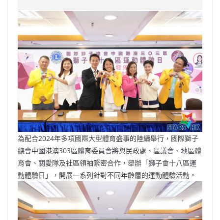
e
W
s
h
er
l
y
b
ei
A
at
Li
o
b
p
n
o
o
p
k
k
為配合2024年多項國際大型體育盛事的陸續舉行，國際獅子
總會中國港澳303區體育委員會將與民政處、區議會、地區體
育會、關愛隊及社區領袖緊密合作，舉辦「獅子會十八區運
動體驗日」，開展一系列針對不同年齡層的運動體驗活動。