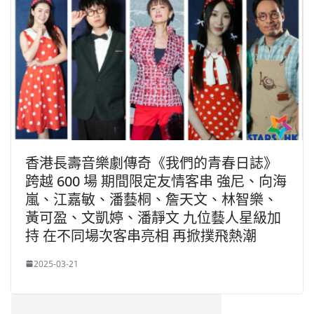
香港長壽音樂劇傳奇《我們的青春日誌》
跨越 600 場 期間限定友情客串 強尼、向海
嵐、江嘉敏、潘藝桐、詹天文、林智樂、
黃可盈、文凱婷、潘靜文 九位藝人星級加
持 在不同場次客串亮相 再掀撲飛熱潮
2025-03-21