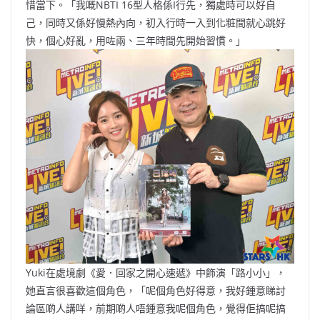
惜當下。「我嘅NBTI 16型人格係I行先，獨處時可以好自
己，同時又係好慢熱內向，初入行時一入到化粧間就心跳好
快，個心好亂，用咗兩、三年時間先開始習慣。」
Yuki在處境劇《愛．回家之開心速遞》中飾演「路小小」，
她直言很喜歡這個角色，「呢個角色好得意，我好鍾意睇討
論區啲人講咩，前期啲人唔鍾意我呢個角色，覺得佢搞呢搞