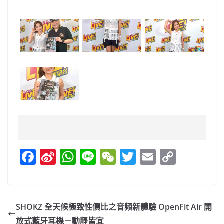
F
Si
W
Li
W
T
E
C
a
n
h
n
e
w
m
o
c
a
at
e
C
itt
ai
p
e
W
s
h
er
l
y
SHOKZ 全天候極致性價比之音頻新體驗 OpenFit Air 開
b
ei
A
at
Li
放式藍牙耳機－動靜皆宜