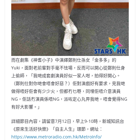
而在劇集《神耆小子》中演繹鄭則仕孫女「金多多」的
Yuki，面對老前輩對手毫不怯場，反而可以開心從鄭則仕身
上偷師，「我哋成套劇演員好似一家人咁，拍得好開心。
（鄭則仕對你哋會唔會好惡？）佢對演戲好有要求，見我哋
做得唔好佢會有少少火，但都冇乜嘢，同埋佢唔介意演員
NG，佢話冇演員係唔NG，派咗定心丸畀我哋，唔會覺得NG
有好大影響。」
詳細節目內容，請留意7月12日，早上9-10時，新城知訊台
《原來生活好快樂》「自主人生」環節，網址：
https://www.metroradio.com.hk/MetroInfo/