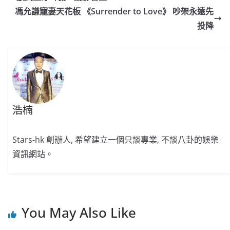
o
b
p
n
馮允謙寵妻天花板 《Surrender to Love》 吵架永遠先
o
o
p
k
投降
k
浩楠
Stars-hk 創辦人, 希望建立一個只談專業, 不談八卦的娛樂
資訊網站。
You May Also Like