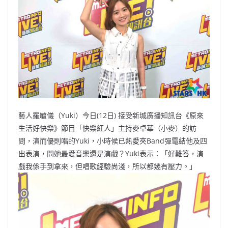
b
ei
A
at
Li
o
b
p
n
o
o
p
k
k
藝人羅毓儀（Yuki）今日(12日) 接受新城廣播知訊台《原來
生活好快樂》節目「快樂紅人」主持麥卓華（小麥）的訪
問，演而優則唱的Yuki，小時候已熱愛夾Band彈電結他及四
出表演，問她最愛音樂還是演戲？Yuki表示：「好難答，演
戲我係手到拿來，但唱歌經驗尚淺，所以都幾有壓力。」