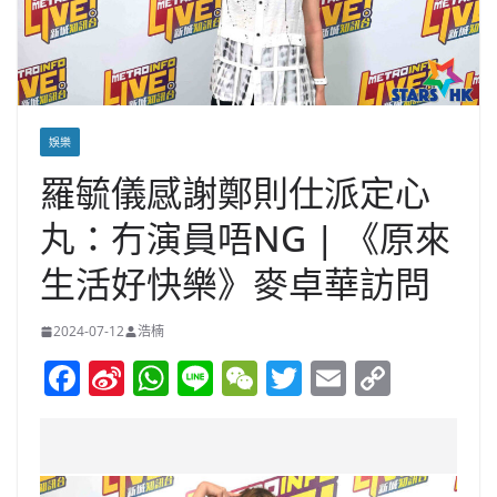
娛樂
羅毓儀感謝鄭則仕派定心
丸：冇演員唔NG | 《原來
生活好快樂》麥卓華訪問
2024-07-12
浩楠
F
Si
W
Li
W
T
E
C
a
n
h
n
e
w
m
o
c
a
at
e
C
itt
ai
p
e
W
s
h
er
l
y