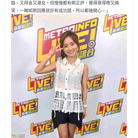
路，又拜金又港女，但慢慢都有啲正評，覺得衰得嚟又搞
笑，一睇呢啲回應就好有成功感，所以都幾開心。」