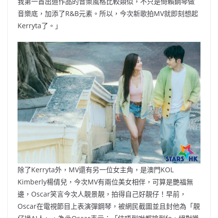
我第一首出道作品的音樂風格比較類似，不只是倚賴鋼琴做
音樂底，加添了R&B元素。所以，今次新歌拍MV就即刻想起
Kerryta了。」
除了Kerryta外，MV還有另一位女主角，是澳門KOL
Kimberly楊倩兒，今次MV有兩位美女相伴，可算是艷福無
邊，Oscar笑言今次人靚景靚，拍得自己好靚仔！早前，
Oscar在電視節目上表演彈鋼琴，被網民截圖並且封他為「靚