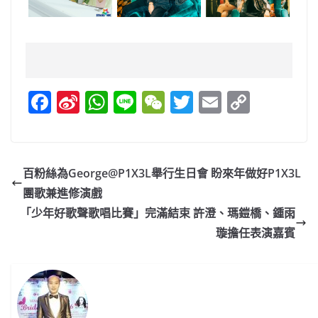
F
Si
W
Li
W
T
E
C
a
n
h
n
e
w
m
o
c
a
at
e
C
itt
ai
p
e
W
s
h
er
l
y
百粉絲為George@P1X3L舉行生日會 盼來年做好P1X3L
b
ei
A
at
Li
團歌兼進修演戲
o
b
p
n
「少年好歌聲歌唱比賽」完滿結束 許澄、瑪鎧橋、鍾雨
o
o
p
k
璇擔任表演嘉賓
k