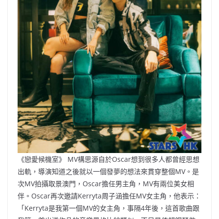
《戀愛候機室》 MV構思源自於Oscar想到很多人都曾經思想
出軌，導演知道之後就以一個發夢的想法來貫穿整個MV。是
次MV拍攝取景澳門，Oscar擔任男主角，MV有兩位美女相
伴。Oscar再次邀請Kerryta周子涵擔任MV女主角，他表示：
「Kerryta是我第一個MV的女主角，事隔4年後，這首歌曲跟