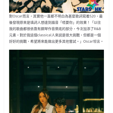
對Oscar而言，其實他一直都不明白為甚麼歌詞寫着520，最
後發現原來是填詞人想達到諧音「唔要你」的效果！「以往
我的歌曲都很依靠有鋼琴作音樂底的部分，今次加添了R&B
元素，對於我這個classical人來説是很大挑戰，但都是一個
好好的挑戰，希望將來能做出更多其他嘗試。」Oscar坦言。