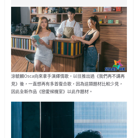
e
W
s
h
er
l
y
b
ei
A
at
Li
o
b
p
n
o
o
p
k
k
涂毓麟Osca向來拿手演繹情歌，以往推出過《我們再不講再
見》後，一直想再有多首復合歌，因為這類題材比較少見，
因此全新作品《戀愛候機室》以此作題材。