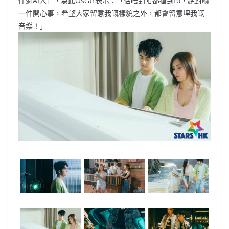
仔過AI人」，為此Oscar表示：「估唔到咁都搶到fo，絕對喺
一件開心事，希望大家留意我嘅樣貌之外，都會留意埋我嘅
音樂！」