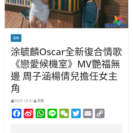
娛樂
涂毓麟Oscar全新復合情歌
《戀愛候機室》MV艷福無
邊 周子涵楊倩兒擔任女主
角
2023-10-31
浩楠
F
Si
W
Li
W
T
E
C
a
n
h
n
e
w
m
o
c
a
at
e
C
itt
ai
p