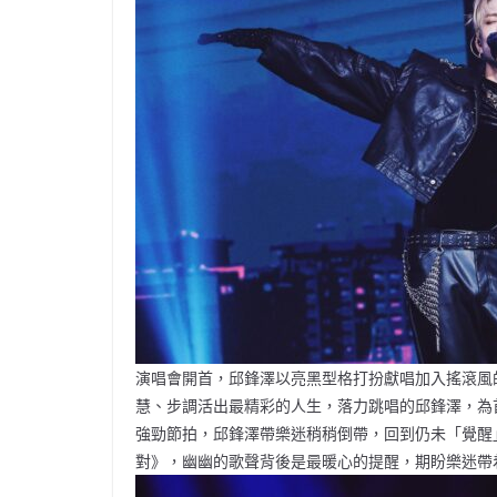
演唱會開首，邱鋒澤以亮黑型格打扮獻唱加入搖滾風的
慧、步調活出最精彩的人生，落力跳唱的邱鋒澤，為
強勁節拍，邱鋒澤帶樂迷稍稍倒帶，回到仍未「覺醒
對》，幽幽的歌聲背後是最暖心的提醒，期盼樂迷帶