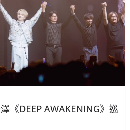
《DEEP AWAKENING》巡