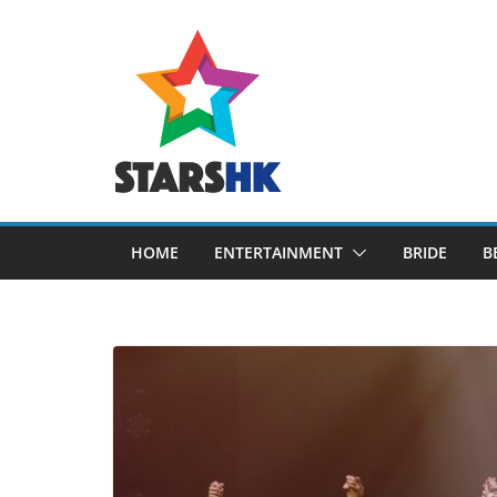
Skip
to
content
HOME
ENTERTAINMENT
BRIDE
B