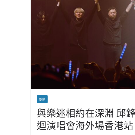
娛樂
與樂迷相約在深淵 邱鋒澤
迴演唱會海外場香港站