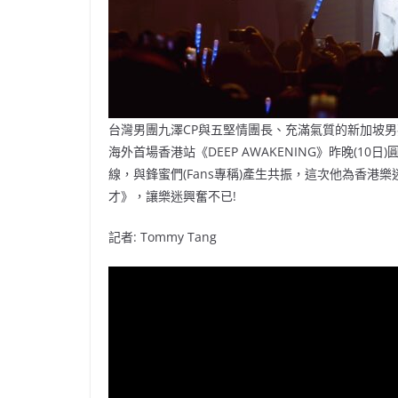
台灣男團九澤CP與五堅情團長、充滿氣質的新加坡
海外首場香港站《DEEP AWAKENING》昨晚(1
線，與鋒蜜們(Fans專稱)產生共振，這次他為香港
才》，讓樂迷興奮不已!
記者: Tommy Tang