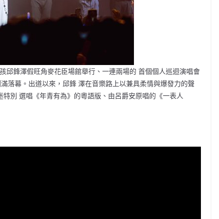
男孩邱鋒澤假旺角麥花臣場館舉行、一連兩場的 首個個人巡迴演唱會
0日)圓滿落幕。出道以來，邱鋒 澤在音樂路上以兼具柔情與爆發力的聲
樂迷特別 選唱《年青有為》的粵語版、由呂爵安原唱的《一表人