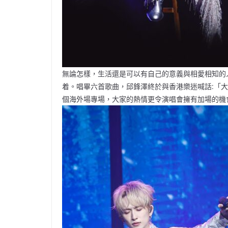
無論怎樣，生活還是可以有自己的意義與相愛相知的
着。唱畢六首歌曲，邱鋒澤終於與香港樂迷喊話:「
個海外場專場，大家的熱情更令演唱會擁有加場的機會