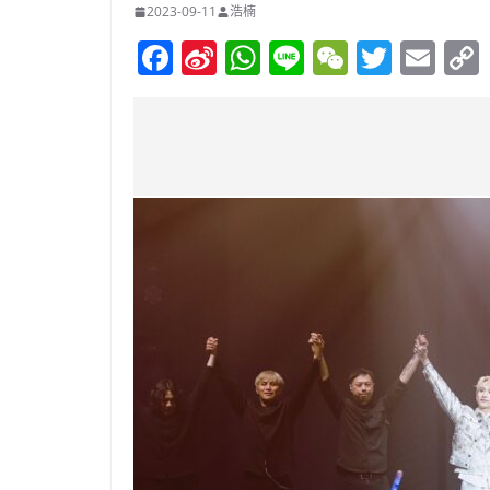
2023-09-11
浩楠
F
Si
W
Li
W
T
E
a
n
h
n
e
w
m
c
a
at
e
C
itt
ai
e
W
s
h
er
l
b
ei
A
at
o
b
p
o
o
p
k