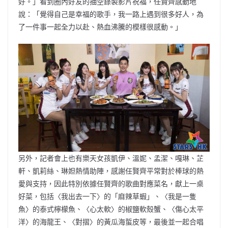
好。」看到圈內好友的抽空錄製影片祝福，任賢齊感動地
說：「覺得自己是幸福的歌手，我一路上遇到很多好人，為
了一件事一起全力以赴、熱血沸騰的模樣很感動。」
另外，記者會上也有樂天女孩凱伊、溫妮、孟潔、嘎琳、芷
軒、凱莉絲、琳妲熱情助陣，感謝任賢齊平常對於棒球的熱
愛與支持，因此特別依據任賢齊的歌曲對應菜名，獻上一桌
好菜，包括〈我出去一下〉的「麻辣草蝦」、〈我是一隻
魚〉的泰式檸檬魚、〈心太軟〉的椒鹽軟殼蟹、〈傷心太平
洋〉的海龍王、〈對摺〉的黃瓜海蜇皮等，最後並一起合唱