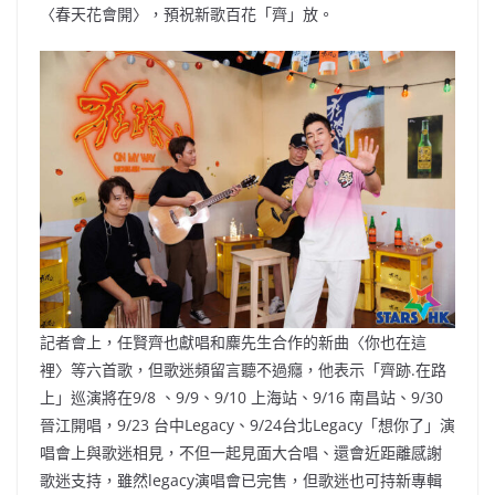
〈春天花會開〉，預祝新歌百花「齊」放。
記者會上，任賢齊也獻唱和麋先生合作的新曲〈你也在這
裡〉等六首歌，但歌迷頻留言聽不過癮，他表示「齊跡.在路
上」巡演將在9/8 、9/9、9/10 上海站、9/16 南昌站、9/30
晉江開唱，9/23 台中Legacy、9/24台北Legacy「想你了」演
唱會上與歌迷相見，不但一起見面大合唱、還會近距離感謝
歌迷支持，雖然legacy演唱會已完售，但歌迷也可持新專輯