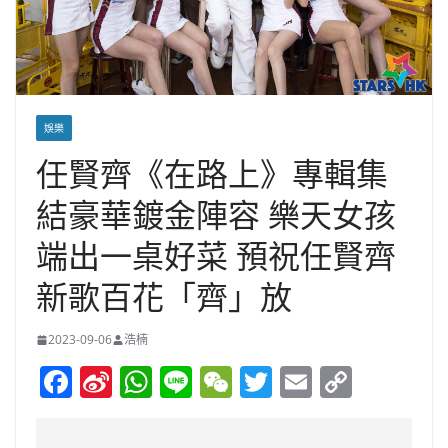
娛樂
任賢齊《在路上》專輯集
結豪華鍍金陣容 樂天女孩
端出一桌好菜 預祝任賢齊
新歌百花「齊」放
2023-09-06
浩楠
F
Si
W
Li
W
T
E
C
a
n
h
n
e
w
m
o
c
a
at
e
C
itt
ai
p