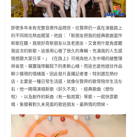
即使多年未有完整音樂作品問世，任賢齊仍一直在演藝路上
的不同崗位熱血闖蕩，他說：「新朋友把我的經典歌曲當作
新歌在聽，我很好奇新朋友以及老朋友，又會用什麼角度聽
我這次的新歌。這張用心做了很久的專輯，充滿我的人生感
悟想跟大家分享。」《在路上》可視為他人生中場的總整理
與省思，展露強悍軀殼下的柔軟心緒，而這也是他過往作品
鮮少展現的情緒面。因此發片直播記者會，特別選在熱炒
店，主要是一種日常生活感，就像任賢齊的歌常陪伴生活左
右，他一開場演唱新歌〈好久不見〉、經典歌曲〈想你
啦〉、以及創作的新曲〈有一點寂寞〉等歌，一起快意歡
唱，象徵著對久未見面的歌迷朋友，最熱情的問候。