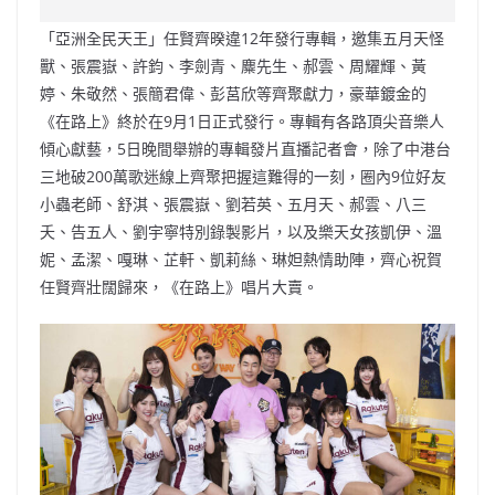
e
W
s
h
er
l
y
「亞洲全民天王」任賢齊暌違12年發行專輯，邀集五月天怪
b
ei
A
at
Li
獸、張震嶽、許鈞、李劍青、麋先生、郝雲、周耀輝、黃
o
b
p
n
婷、朱敬然、張簡君偉、彭莒欣等齊聚獻力，豪華鍍金的
《在路上》終於在9月1日正式發行。專輯有各路頂尖音樂人
o
o
p
k
傾心獻藝，5日晚間舉辦的專輯發片直播記者會，除了中港台
k
三地破200萬歌迷線上齊聚把握這難得的一刻，圈內9位好友
小蟲老師、舒淇、張震嶽、劉若英、五月天、郝雲、八三
夭、告五人、劉宇寧特別錄製影片，以及樂天女孩凱伊、溫
妮、孟潔、嘎琳、芷軒、凱莉絲、琳妲熱情助陣，齊心祝賀
任賢齊壯闊歸來，《在路上》唱片大賣。