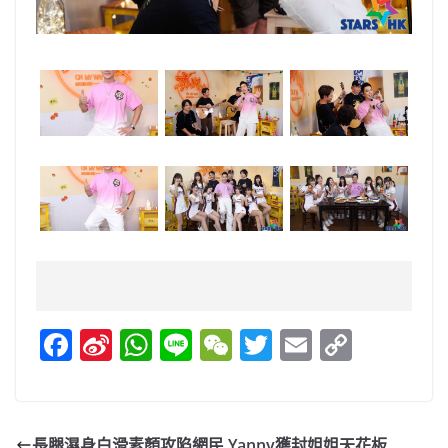
F
Si
W
Li
W
T
E
C
a
n
h
n
e
w
m
o
c
a
at
e
C
itt
ai
p
e
W
s
h
er
l
y
長腿濕身白滑素顏攻陷網民 Yanny獲封姐姐天花板