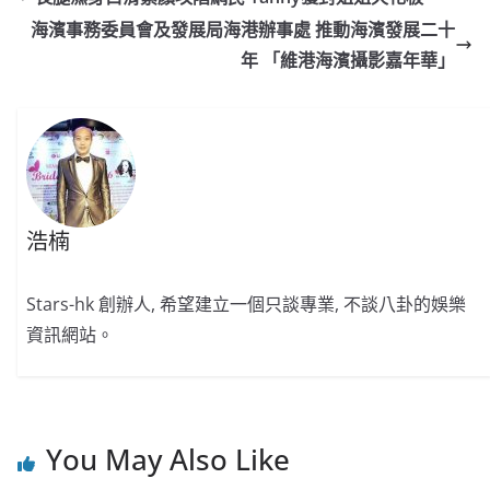
b
ei
A
at
Li
海濱事務委員會及發展局海港辦事處 推動海濱發展二十
o
b
p
n
年 「維港海濱攝影嘉年華」
o
o
p
k
k
浩楠
Stars-hk 創辦人, 希望建立一個只談專業, 不談八卦的娛樂
資訊網站。
You May Also Like