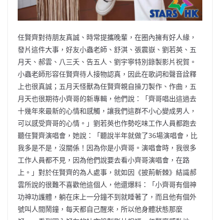
任賢齊對待朋友真誠、時常提攜晚輩，在圈內擁有好人緣，
發片這件大事，好友小蟲老師、舒淇、張震嶽、劉若英、五
月天、郝雲、八三夭、告五人、劉宇寧特別錄製影片祝賀。
小蟲老師形容任賢齊待人接物認真，因此在歌詞和聲音詮釋
上也很真誠；五月天怪獸為任賢齊親自操刀製作、作曲，五
月天也很期待小齊哥的新專輯，他們說：「齊哥唱出這過去
十幾年來最新的心情和感觸，讓我們這群不小心變成男人，
可以感受齊哥的心情。」劉若英也作勢吃味工作人員都跑去
聽任賢齊演唱會，她說：「聽說半年就做了36場演唱會，比
我多是不是，沒關係！因為你是小齊哥。演唱會時，我很多
工作人員都不見，因為他們說要去看小齊哥演唱會，在路
上。」對於任賢齊的為人處事，就如因《披荊斬棘》結識郝
雲所說的很難不喜歡他這個人，他還爆料：「小齊哥有個神
功神功護體，躺在床上一分鐘不到就睡著了，而且他有個外
號叫人間鬧鐘，每天都自己醒來，所以他身體狀態那麼