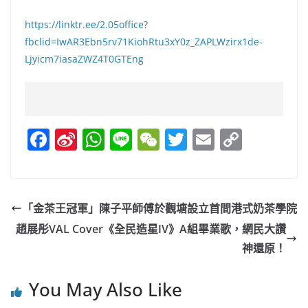
https://linktr.ee/2.05office?
fbclid=IwAR3Ebn5rv71KiohRtu3xY0z_ZAPLWzirx1de-
Ljyicm7iasaZWZ4T0GTEng
F
Si
W
Li
W
T
E
C
a
n
h
n
e
w
m
o
c
a
at
e
C
itt
ai
p
e
W
s
h
er
l
y
「金茶王冠軍」陳子平師傅於觀塘設立首間港式奶茶學院
b
ei
A
at
Li
趙展彤VAL Cover《全民造星IV》A組畢業歌，網民大讚
o
b
p
n
神還原！
o
o
p
k
You May Also Like
k