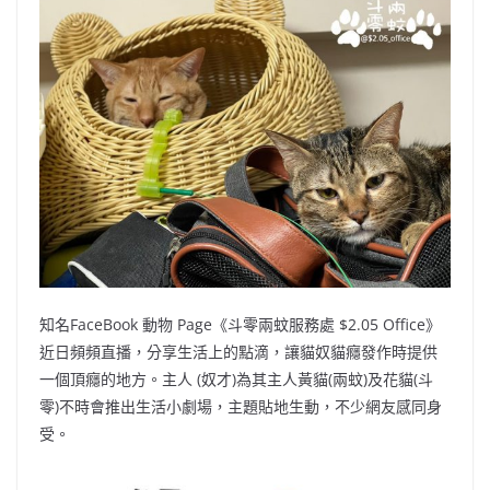
b
ei
A
at
Li
o
b
p
n
o
o
p
k
k
知名FaceBook 動物 Page《斗零兩蚊服務處 $2.05 Office》
近日頻頻直播，分享生活上的點滴，讓貓奴貓癮發作時提供
一個頂癮的地方。主人 (奴才)為其主人黃貓(兩蚊)及花貓(斗
零)不時會推出生活小劇場，主題貼地生動，不少網友感同身
受。