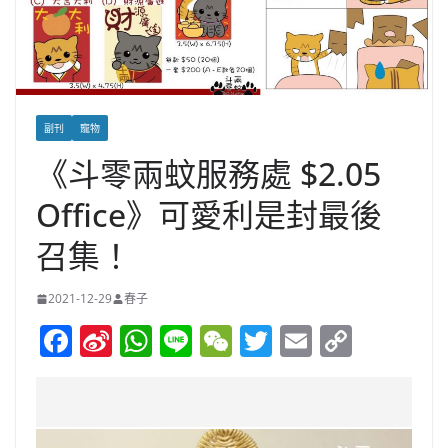
副刊
寵物
《斗零兩蚊服務處 $2.05
Office》可愛利是封最後
召集！
2021-12-29
春子
F
Si
W
Li
W
T
E
C
a
n
h
n
e
w
m
o
c
a
at
e
C
itt
ai
p
e
W
s
h
er
l
y