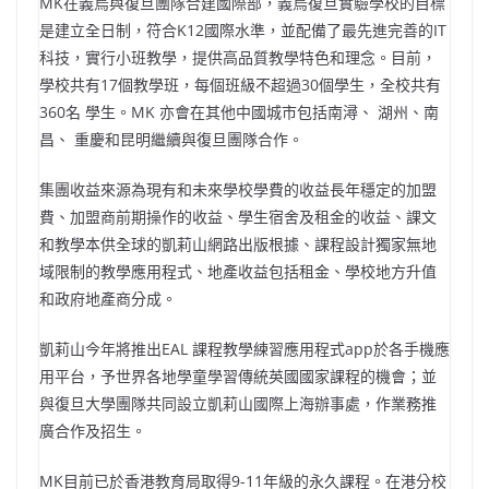
MK在義烏與復旦團隊合建國際部，義烏復旦實驗學校的目標
是建立全日制，符合K12國際水準，並配備了最先進完善的IT
科技，實行小班教學，提供高品質教學特色和理念。目前，
學校共有17個教學班，每個班級不超過30個學生，全校共有
360名 學生。MK 亦會在其他中國城市包括南潯、 湖州、南
昌、 重慶和昆明繼續與復旦團隊合作。
集團收益來源為現有和未來學校學費的收益長年穩定的加盟
費、加盟商前期操作的收益、學生宿舍及租金的收益、課文
和教學本供全球的凱莉山網路出版根據、課程設計獨家無地
域限制的教學應用程式、地產收益包括租金、學校地方升值
和政府地產商分成。
凱莉山今年將推出EAL 課程教學練習應用程式app於各手機應
用平台，予世界各地學童學習傳統英國國家課程的機會；並
與復旦大學團隊共同設立凱莉山國際上海辦事處，作業務推
廣合作及招生。
MK目前已於香港教育局取得9-11年級的永久課程。在港分校