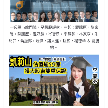
b
ei
A
at
Li
o
b
p
n
o
o
p
k
k
一週股市龍門陣，星級股評家，左起：驍騰原，黎家
聰，陳顯歷，温冠麟，岑智勇，李慧芬，林家亨，朱
紀菲，聶振邦，温傑，諸人進，巨鯨，楊德華 ＆ 劉勝
鈞。