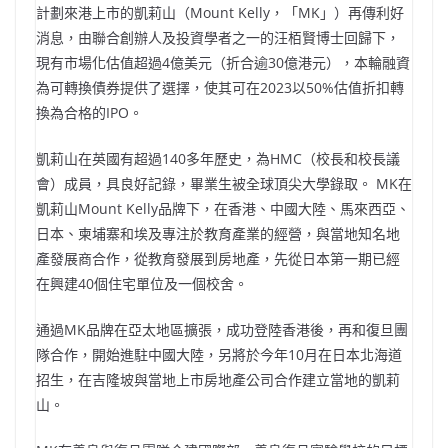
計劃來港上市的凱莉山（Mount Kelly，「MK」）再傳利好
消息，由聯合創辦人及投資學者之一的汪栢賢博士回歸下，
現有市場化估值超過4億美元（折合逾30億港元），本輪融資
為可轉換債券提供了選擇，使其可在2023以50%估值折扣轉
換為合格的IPO。
凱莉山在英國有超過140多年歷史，為HMC（校長和校長議
會）成員，具良好記錄，畢業生被全球頂尖大學錄取。 MK在
凱莉山Mount Kelly品牌下，在香港、中國大陸、馬來西亞、
日本、柬埔寨和埃及專注於教育產業的經營，與當地知名地
產發展商合作，從教育發展到房地產，先從日本第一期已經
在興建40個住宅單位及一個校舍。
通過MK品牌在亞太地區擴張，成功登陸香港後，再和復旦團
隊合作，開始進駐中國大陸，另將於今年10月在日本北海道
招生，在吉隆坡與當地上市房地產公司合作建立當地的凱莉
山。