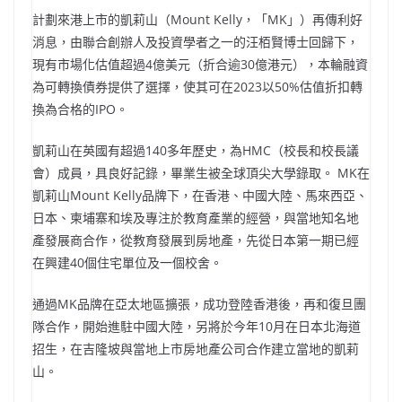
計劃來港上市的凱莉山（Mount Kelly，「MK」）再傳利好
消息，由聯合創辦人及投資學者之一的汪栢賢博士回歸下，
現有市場化估值超過4億美元（折合逾30億港元），本輪融資
為可轉換債券提供了選擇，使其可在2023以50%估值折扣轉
換為合格的IPO。
凱莉山在英國有超過140多年歷史，為HMC（校長和校長議
會）成員，具良好記錄，畢業生被全球頂尖大學錄取。 MK在
凱莉山Mount Kelly品牌下，在香港、中國大陸、馬來西亞、
日本、柬埔寨和埃及專注於教育產業的經營，與當地知名地
產發展商合作，從教育發展到房地產，先從日本第一期已經
在興建40個住宅單位及一個校舍。
通過MK品牌在亞太地區擴張，成功登陸香港後，再和復旦團
隊合作，開始進駐中國大陸，另將於今年10月在日本北海道
招生，在吉隆坡與當地上市房地產公司合作建立當地的凱莉
山。