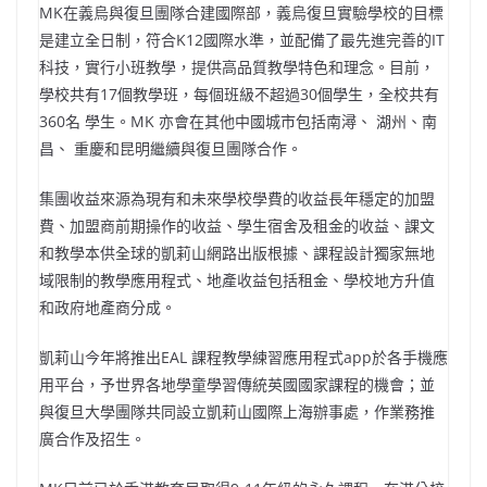
MK在義烏與復旦團隊合建國際部，義烏復旦實驗學校的目標
是建立全日制，符合K12國際水準，並配備了最先進完善的IT
科技，實行小班教學，提供高品質教學特色和理念。目前，
學校共有17個教學班，每個班級不超過30個學生，全校共有
360名 學生。MK 亦會在其他中國城市包括南潯、 湖州、南
昌、 重慶和昆明繼續與復旦團隊合作。
集團收益來源為現有和未來學校學費的收益長年穩定的加盟
費、加盟商前期操作的收益、學生宿舍及租金的收益、課文
和教學本供全球的凱莉山網路出版根據、課程設計獨家無地
域限制的教學應用程式、地產收益包括租金、學校地方升值
和政府地產商分成。
凱莉山今年將推出EAL 課程教學練習應用程式app於各手機應
用平台，予世界各地學童學習傳統英國國家課程的機會；並
與復旦大學團隊共同設立凱莉山國際上海辦事處，作業務推
廣合作及招生。