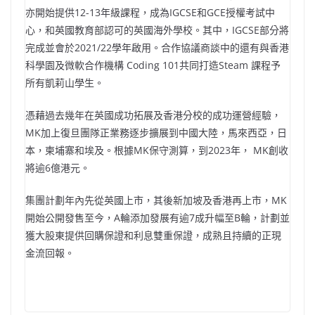
亦開始提供12-13年級課程，成為IGCSE和GCE授權考試中
心，和英國教育部認可的英國海外學校。其中，IGCSE部分將
完成並會於2021/22學年啟用。合作協議商談中的還有與香港
科學園及微軟合作機構 Coding 101共同打造Steam 課程予
所有凱莉山學生。
憑藉過去幾年在英國成功拓展及香港分校的成功運營經驗，
MK加上復旦團隊正業務逐步擴展到中國大陸，馬來西亞，日
本，柬埔寨和埃及。根據MK保守測算，到2023年， MK創收
將逾6億港元。
集團計劃年內先從英國上市，其後新加坡及香港再上市，MK
開始公開發售至今，A輪添加發展有逾7成升幅至B輪，計劃並
獲大股東提供回購保證和利息雙重保證，成熟且持續的正現
金流回報。