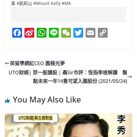
事 #凱莉山 #Mount Kelly #MK
F
Si
W
Li
W
T
E
C
a
n
h
n
e
w
m
o
c
a
at
e
C
itt
ai
p
e
W
s
h
er
l
y
英留學網紅CEO 圓極光夢
b
ei
A
at
Li
UTO財經| 菲一般講股 | 聶Sir市評：恆指季檢解讀 盤
o
b
p
n
點未來一年14隻可望入圍股份 (2021/05/24)
o
o
p
k
You May Also Like
k