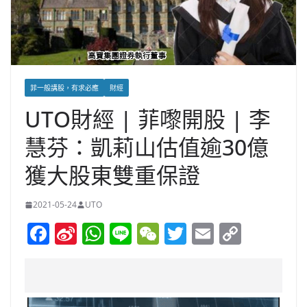
菲一般講股，有求必應
財經
UTO財經 | 菲嚟開股 | 李
慧芬：凱莉山估值逾30億
獲大股東雙重保證
2021-05-24
UTO
F
Si
W
Li
W
T
E
C
a
n
h
n
e
w
m
o
c
a
at
e
C
itt
ai
p
e
W
s
h
er
l
y