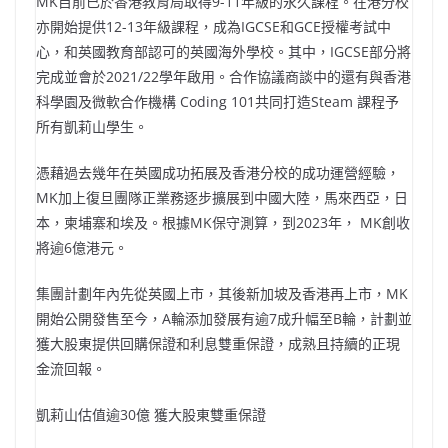
MK目前已於香港教育局取得9-11年級的永久課程。在港分校
亦開始提供12-13年級課程，成為IGCSE和GCE授權考試中
心，和英國教育部認可的英國海外學校。其中，IGCSE部分將
完成並會於2021/22學年啟用。合作協議商談中的還有與香港
科學園及微軟合作機構 Coding 101共同打造Steam 課程予
所有凱莉山學生。
憑藉過去幾年在英國成功拓展及香港分校的成功運營經驗，
MK加上復旦團隊正業務逐步擴展到中國大陸，馬來西亞，日
本，柬埔寨和埃及。根據MK保守測算，到2023年， MK創收
將逾6億港元。
集團計劃年內先從英國上市，其後新加坡及香港再上市，MK
開始公開發售至今，A輪添加發展有逾7成升幅至B輪，計劃並
獲大股東提供回購保證和利息雙重保證，成熟且持續的正現
金流回報。
凱莉山估值逾30億 獲大股東雙重保證