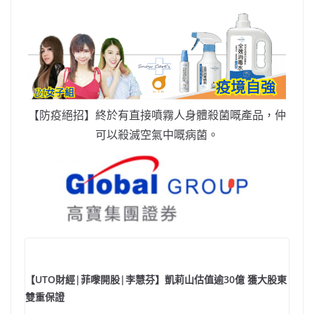
【防疫絕招】終於有直接噴霧人身體殺菌嘅產品，仲
可以殺滅空氣中嘅病菌。
【UTO財經|菲嚟開股|李慧芬】凱莉山估值逾30億 獲大股東
雙重保證