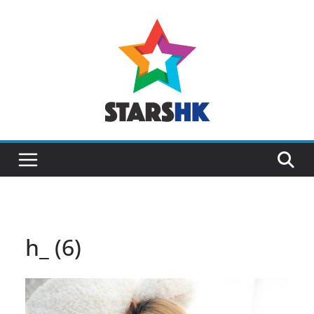
Skip
to
content
h_ (6)