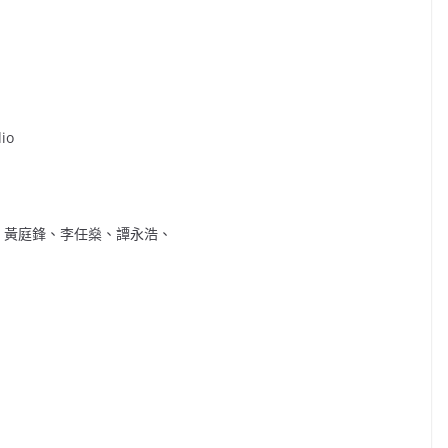
io
、黃庭鋒、李任燊、譚永浩、