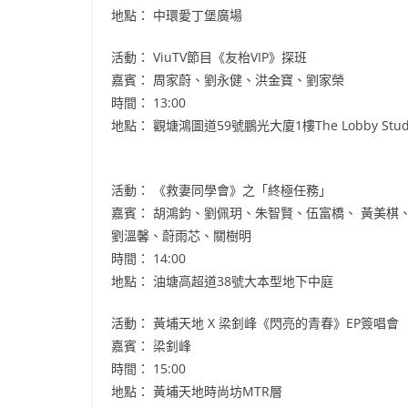
地點： 中環愛丁堡廣場
活動： ViuTV節目《友枱VIP》探班
嘉賓： 周家蔚、劉永健、洪金寶、劉家榮
時間： 13:00
地點： 觀塘鴻圖道59號鵬光大廈1樓The Lobby Stud
活動： 《救妻同學會》之「終極任務」
嘉賓：
胡鴻鈞
、劉佩玥、朱智賢、伍富橋、 黃美棋
劉溫馨、蔚雨芯、關樹明
時間： 14:00
地點： 油塘高超道38號
大本型
地下中庭
活動： 黃埔天地 X 梁釗峰《閃亮的青春》EP簽唱會
嘉賓： 梁釗峰
時間： 15:00
地點： 黃埔天地時尚坊MTR層