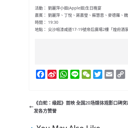
活動： 劉麗萍小姐(Apple姐)生日晚宴
嘉賓： 劉麗萍、丁悅、蔣嘉瑩、蘇慧恩、麥德羅、
時間： 19:30
地點： 尖沙咀漆咸道17-19號帝后廣場2樓「煌府酒
F
Si
W
Li
W
T
E
a
n
h
n
e
w
m
c
a
at
e
C
itt
ai
e
W
s
h
er
l
《白蛇：缘起》首映 全国20场媒体观影口碑突
b
ei
A
at
发各方赞誉
o
b
p