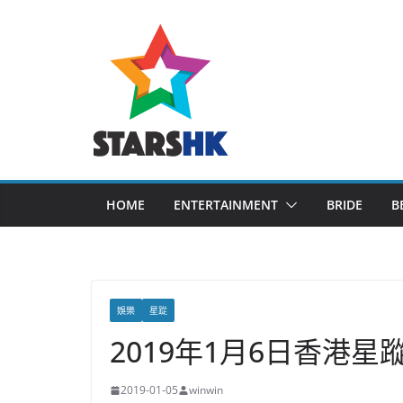
Skip
to
content
HOME
ENTERTAINMENT
BRIDE
B
娛樂
星踨
2019年1月6日香港星
2019-01-05
winwin