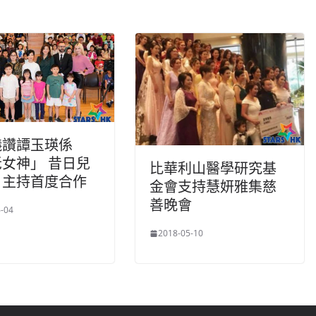
k
儀讚譚玉瑛係
女神」 昔日兒
比華利山醫學研究基
目主持首度合作
金會支持慧妍雅集慈
善晚會
-04
2018-05-10