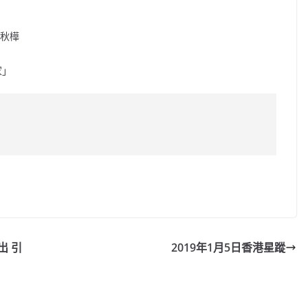
魏秋樺
家」
C
o
p
y
出 引
2019年1月5日香港星蹤
Li
n