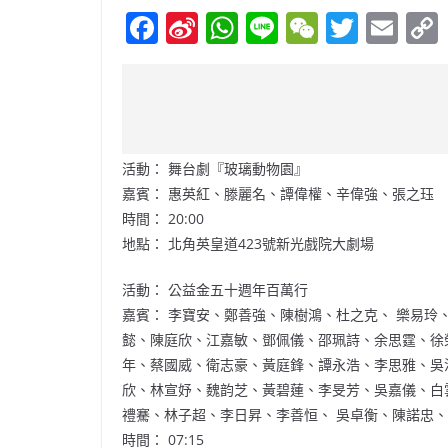
F
Si
W
Li
W
T
E
a
n
h
n
e
w
m
c
a
at
e
C
itt
ai
e
W
s
h
er
l
b
ei
A
at
活動： 舞台劇『玻璃動物園』
o
b
p
嘉賓： 惠英紅、滕麗名、譚偉權、辛偉強、張之珏
o
o
p
時間： 20:00
k
地點： 北角英皇道423號新光戲院大劇場
活動： 公益金五十週年百萬行
嘉賓： 李寶安、鄭善強、陳樹鴻、杜之克、 樂易
懿、陳庭欣、江嘉敏、鄧佩儀、邵珮詩、余思霆、徐
年、蔡國威、衛志豪、黃庭鋒、譚永浩、李思雅、吳
欣、林宣妤、魏韵芝、黃碧蓮、李旻芳、吳嘉儀、白
禮騫、林子超、李日昇、李善恒、 吳卓衡、陳諾忠、
時間： 07:15