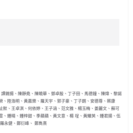
C
o
p
y
Li
n
k
玲、譚錫揚、陳靜堯、陳曉華、鄧卓殷、丁子田、馬德鐘、陳煒、黎諾
榮、陸浩明、黃嘉樂、羅天宇、郭子豪、丁子朗、安德尊、蔡康
沚默、王卓淇、何依婷、王子涵、范文雅、楊玉梅、姜麗文、蘇可
雲、鍾晴、鍾梓甜、季蘋蘋、黃文意、楊 埕、黃耀英、鍾君揚、伍
羅永健、鄭衍峰、 鄭雋熹