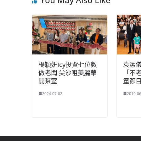
You May Also Like
o
o
p
k
楊穎妍Icy投資七位數
袁潔
做老闆 尖沙咀美麗華
「不老
開茶室
童節
2024-07-02
2019-06