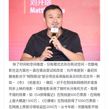
除了时间和空间维度，分账模式也存在联动空间，优酷电
影在这方面也一直在做出尝试和改变：刘开珞提到，最初优
酷电影对于“网院联动”部分项目采用版权采买的形式合作，例
如，《冬》《他是龙》。随后，对于在院线和网络同步或准
同步上映的电影，优酷电影采用了按时长分账的方式，取得
不错的效果，如《S4侠降魔记》在院线是600万票房，在网络
上面大概是1300万；《引爆者》在院线获得了5000万票房，
在网络上票房分得收益近2000万。从今年起，优酷电影开始