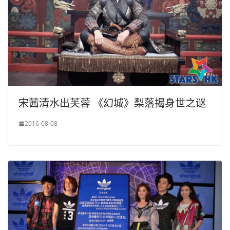
宋茜清水出芙蓉 《幻城》梨落揭身世之谜
2016-08-08