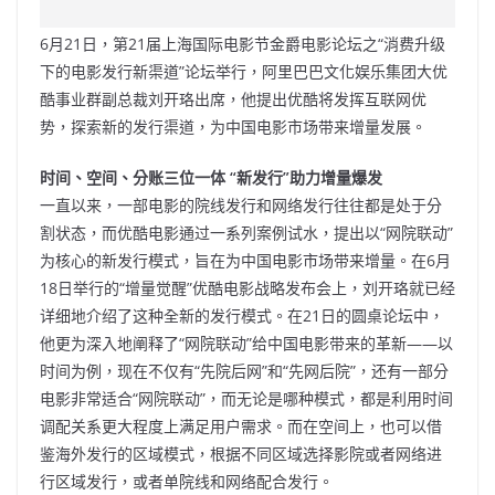
c
a
at
e
C
itt
ai
p
e
W
s
h
er
l
y
6月21日，第21届上海国际电影节金爵电影论坛之“消费升级
b
ei
A
at
Li
下的电影发行新渠道”论坛举行，阿里巴巴文化娱乐集团大优
o
b
p
n
酷事业群副总裁刘开珞出席，他提出优酷将发挥互联网优
势，探索新的发行渠道，为中国电影市场带来增量发展。
o
o
p
k
k
时间、空间、分账三位一体 “新发行”助力增量爆发
一直以来，一部电影的院线发行和网络发行往往都是处于分
割状态，而优酷电影通过一系列案例试水，提出以“网院联动”
为核心的新发行模式，旨在为中国电影市场带来增量。在6月
18日举行的“增量觉醒”优酷电影战略发布会上，刘开珞就已经
详细地介绍了这种全新的发行模式。在21日的圆桌论坛中，
他更为深入地阐释了“网院联动”给中国电影带来的革新——以
时间为例，现在不仅有“先院后网”和“先网后院”，还有一部分
电影非常适合“网院联动”，而无论是哪种模式，都是利用时间
调配关系更大程度上满足用户需求。而在空间上，也可以借
鉴海外发行的区域模式，根据不同区域选择影院或者网络进
行区域发行，或者单院线和网络配合发行。