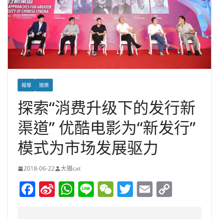
報導
娛樂
探索“消费升级下的发行新
渠道” 优酷电影为“新发行”
模式为市场发展驱力
2018-06-22
大猫cat
F
Si
W
Li
W
T
E
C
a
n
h
n
e
w
m
o