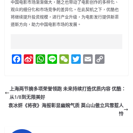
中国电影市场渐渐做大，随之也带动了电影创作的多样化、
观众的细分化和市场竞争的差异化。在此契机之下，优酷也
将继续提升投资规模，进行产业升级，为电影发行提供新渠
道新方向，助力中国电影市场的发展。
F
Si
W
Li
W
T
E
C
a
n
h
n
e
w
m
o
c
a
at
e
C
itt
ai
p
e
W
s
h
er
l
y
上海两节摘多项荣誉领跑 未来持续打造优质内容 优酷：
b
ei
A
at
Li
从1/8到无限美好
o
b
p
n
袁冰妍《将夜》海报彰显幽婉气质 莫山山傲立风雪惹人
o
o
p
k
怜
k