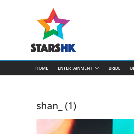
Skip
to
content
HOME
ENTERTAINMENT
BRIDE
B
shan_ (1)