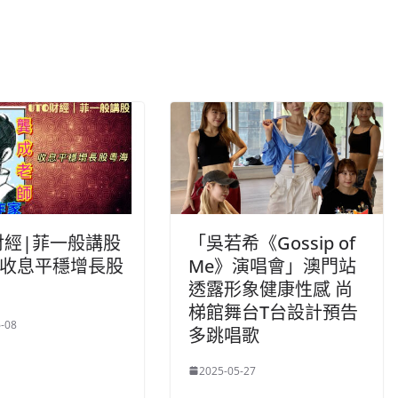
財經|菲一般講股
「吳若希《Gossip of
:收息平穩增長股
Me》演唱會」澳門站
透露形象健康性感 尚
梯館舞台T台設計預告
-08
多跳唱歌
2025-05-27