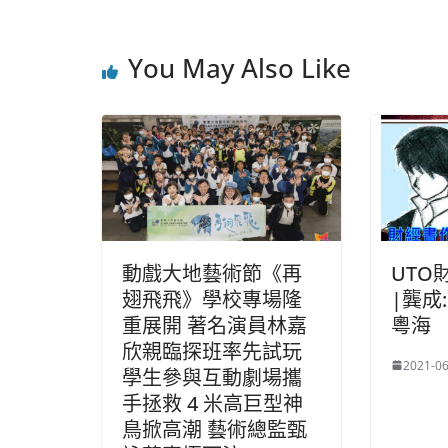
You May Also Like
動戲大地藝術節《再
UTO
翅飛飛》學校專場隆
|龔成
重展開 著名演員林嘉
粵海
欣親臨探班率先試玩
2021-06
學生參與互動劇場攜
手拯救 4 米高巨型神
鳥掀高潮 藝術總監甄