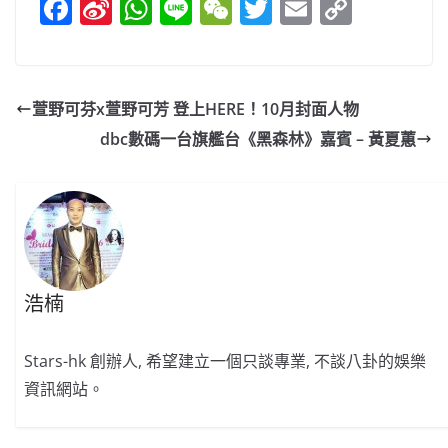
F
Si
W
Li
W
T
E
C
a
n
h
n
e
w
m
o
c
a
at
e
C
itt
ai
p
e
W
s
h
er
l
y
萱野可芬x萱野可芳 登上HERE！10月封面人物
b
ei
A
at
Li
dbc數碼一台旗艦台《黑森林》嘉賓 – 黃夏蕙
o
b
p
n
o
o
p
k
k
浩楠
Stars-hk 創辦人, 希望建立一個只談專業, 不談八卦的娛樂
資訊網站。