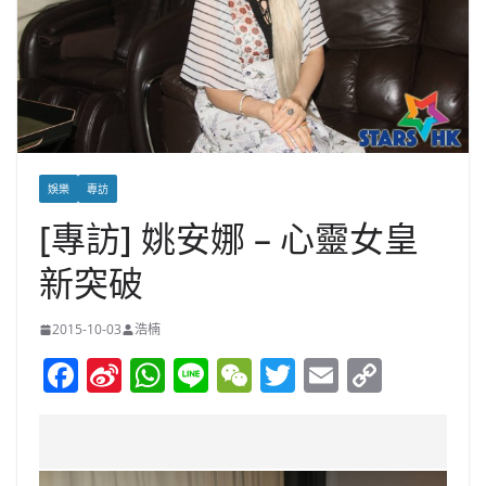
娛樂
專訪
[專訪] 姚安娜 – 心靈女皇
新突破
2015-10-03
浩楠
F
Si
W
Li
W
T
E
C
a
n
h
n
e
w
m
o
c
a
at
e
C
itt
ai
p
e
W
s
h
er
l
y