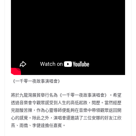
《一千零一夜故事演唱會》
將於九龍灣展貿舉行名為《一千零一夜故事演唱會》。希望
透過音樂會令觀眾感受到人生的高低起跌，閱歷。當然經歷
完甜酸苦辣，作為心靈導師便能夠在音樂中帶領觀眾返回開
心的感覺。除此之外，演唱會還邀請了三位安娜的好友江欣
燕、雨僑、李健達擔任嘉賓。