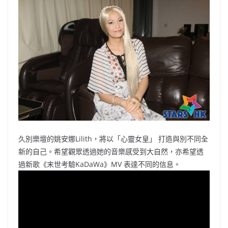
b
ei
A
at
Li
o
b
p
n
o
o
p
k
k
久別樂壇的姚安娜Lilith，將以「心靈女皇」 打造與別不同全
新的自己。希望觀眾透過她的音樂感受到大自然，亦希望透
過新歌《末世考驗KaDaWa》MV 表達不同的信息。