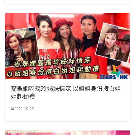
麥翠嫻區靄玲姊妹情深 以姐姐身份撐白姐
姐起動禮
2021-10-05