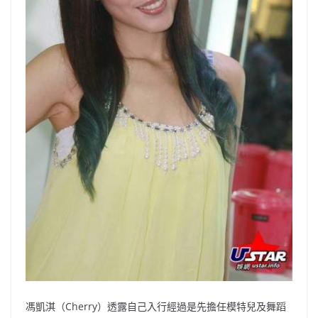
馮凱淇（Cherry）透露自己入行經過是先擔任模特兒及舞蹈