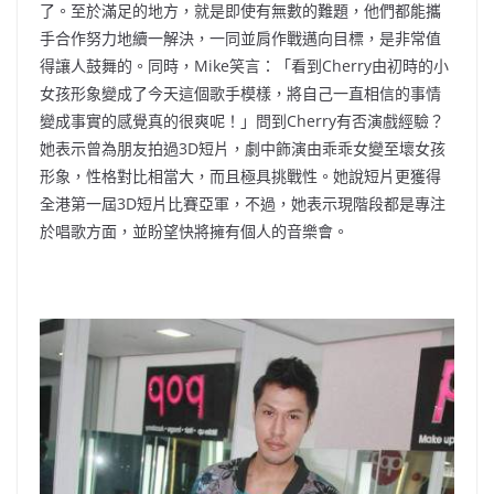
了。至於滿足的地方，就是即使有無數的難題，他們都能攜
手合作努力地續一解決，一同並肩作戰邁向目標，是非常值
得讓人鼓舞的。同時，Mike笑言：「看到Cherry由初時的小
女孩形象變成了今天這個歌手模樣，將自己一直相信的事情
變成事實的感覺真的很爽呢！」問到Cherry有否演戲經驗？
她表示曾為朋友拍過3D短片，劇中飾演由乖乖女變至壞女孩
形象，性格對比相當大，而且極具挑戰性。她說短片更獲得
全港第一屆3D短片比賽亞軍，不過，她表示現階段都是專注
於唱歌方面，並盼望快將擁有個人的音樂會。