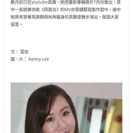
數月前已在youtube首播，她透露新專輯將於7月份推出，其
中一首跳舞快歌《四面台》的MV亦密鑼緊鼓製作當中，曲中
她將有穿著高跟鞋倒地再翻身的高難度舞步演出，敬請大家
留意。
文： 雲信
圖、片： Kenny Lee