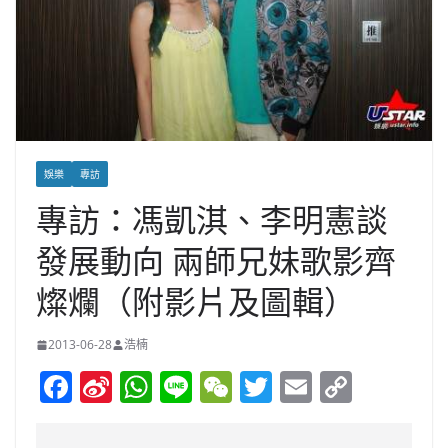
娛樂
專訪
專訪：馮凱淇、李明憲談
發展動向 兩師兄妹歌影齊
燦爛（附影片及圖輯）
2013-06-28
浩楠
F
Si
W
Li
W
T
E
C
a
n
h
n
e
w
m
o