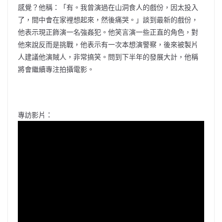
感覺？他稱：「有。我曾演過在山洞食人的戲份，因太投入
了，間中會在家裡想起來，然後痛哭。」談到最新的戲份，
他表示現正飾演一名強姦犯。他笑言演一些正直的角色，對
他來說反而是挑戰，他表示有一次本想演警察，後來被製片
人建議他演賊人，非常搞笑。問到下半年的發展大計，他稱
將會繼續專注拍攝電影。
專訪影片：