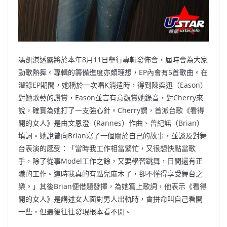
馮凱淇透露將於本年8月11日舉行專輯發佈會，屆時會為大家
勁歌熱舞。專輯的籌備進度亦頗理想，EP內會有5首歌曲。在
灌錄EP期間，她稱於一次唱K消遣時，得到陳奕迅（Eason）
對她歌藝的讚賞，Eason並言有意觀賞她錄音，對Cherry來
說，確實為她打了一支強心針。Cherry謂，首派台歌《看得
開的女人》是由文恩澄（Rannes）作曲、曾紀諾（Brian）
填詞。她說曾向Brian寫了一個關於自己的故事，並談及對舞
台表演的感受：「當時我工作相當繁忙，又很想快點當歌
手，除了從事Model工作之餘，又要學習跳舞，日間還有正
職的工作。這時我真的有點兒麻木了，卻不懂得享受舞台之
樂。」其後Brian便借題發揮，為她寫上歌詞，他表示《看得
開的女人》是講述女人面對男人出軌時，會拼命叫自己看開
一些，但最後往往發現根本看不開。