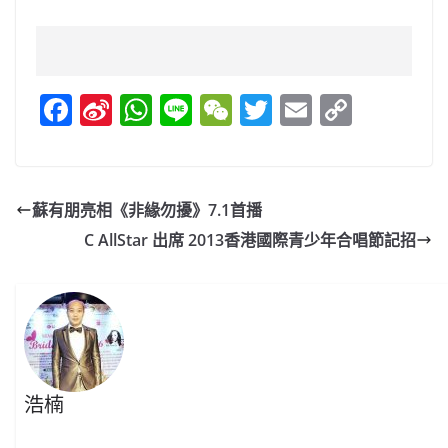
F
Si
W
Li
W
T
E
C
a
n
h
n
e
w
m
o
c
a
at
e
C
itt
ai
p
e
W
s
h
er
l
y
蘇有朋亮相《非緣勿擾》7.1首播
b
ei
A
at
Li
C AllStar 出席 2013香港國際青少年合唱節記招
o
b
p
n
o
o
p
k
k
浩楠