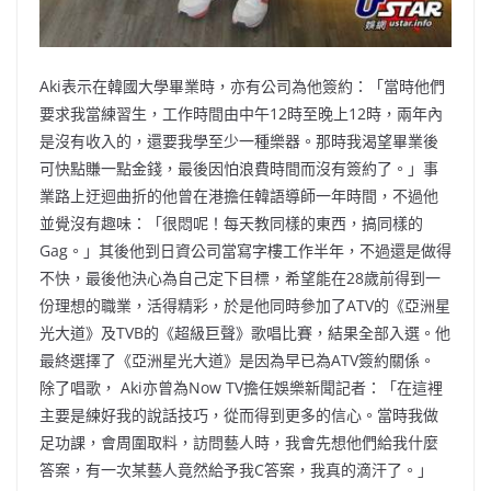
Aki表示在韓國大學畢業時，亦有公司為他簽約：「當時他們
要求我當練習生，工作時間由中午12時至晚上12時，兩年內
是沒有收入的，還要我學至少一種樂器。那時我渴望畢業後
可快點賺一點金錢，最後因怕浪費時間而沒有簽約了。」事
業路上迂迴曲折的他曾在港擔任韓語導師一年時間，不過他
並覺沒有趣味：「很悶呢！每天教同樣的東西，搞同樣的
Gag。」其後他到日資公司當寫字樓工作半年，不過還是做得
不快，最後他決心為自己定下目標，希望能在28歲前得到一
份理想的職業，活得精彩，於是他同時參加了ATV的《亞洲星
光大道》及TVB的《超級巨聲》歌唱比賽，結果全部入選。他
最終選擇了《亞洲星光大道》是因為早已為ATV簽約關係。
除了唱歌， Aki亦曾為Now TV擔任娛樂新聞記者：「在這裡
主要是練好我的說話技巧，從而得到更多的信心。當時我做
足功課，會周圍取料，訪問藝人時，我會先想他們給我什麼
答案，有一次某藝人竟然給予我C答案，我真的滴汗了。」