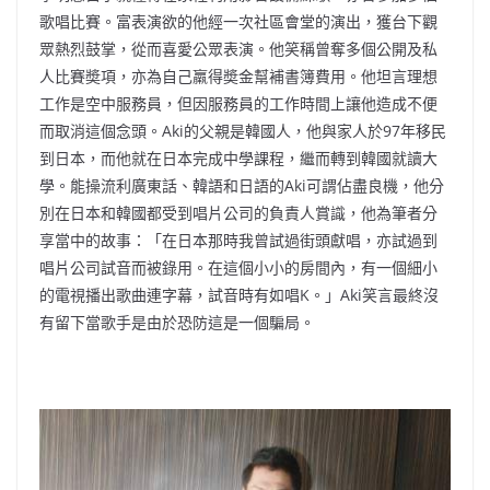
歌唱比賽。富表演欲的他經一次社區會堂的演出，獲台下觀
眾熱烈鼓掌，從而喜愛公眾表演。他笑稱曾奪多個公開及私
人比賽奬項，亦為自己羸得奬金幫補書簿費用。他坦言理想
工作是空中服務員，但因服務員的工作時間上讓他造成不便
而取消這個念頭。Aki的父親是韓國人，他與家人於97年移民
到日本，而他就在日本完成中學課程，繼而轉到韓國就讀大
學。能操流利廣東話、韓語和日語的Aki可謂佔盡良機，他分
別在日本和韓國都受到唱片公司的負責人賞識，他為筆者分
享當中的故事：「在日本那時我曾試過街頭獻唱，亦試過到
唱片公司試音而被錄用。在這個小小的房間內，有一個細小
的電視播出歌曲連字幕，試音時有如唱K。」Aki笑言最終沒
有留下當歌手是由於恐防這是一個騙局。