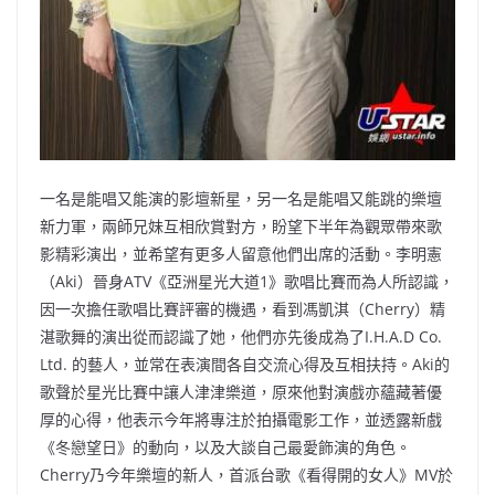
一名是能唱又能演的影壇新星，另一名是能唱又能跳的樂壇
新力軍，兩師兄妹互相欣賞對方，盼望下半年為觀眾帶來歌
影精彩演出，並希望有更多人留意他們出席的活動。李明憲
（Aki）晉身ATV《亞洲星光大道1》歌唱比賽而為人所認識，
因一次擔任歌唱比賽評審的機遇，看到馮凱淇（Cherry）精
湛歌舞的演出從而認識了她，他們亦先後成為了I.H.A.D Co.
Ltd. 的藝人，並常在表演間各自交流心得及互相扶持。Aki的
歌聲於星光比賽中讓人津津樂道，原來他對演戲亦蘊藏著優
厚的心得，他表示今年將專注於拍攝電影工作，並透露新戲
《冬戀望日》的動向，以及大談自己最愛飾演的角色。
Cherry乃今年樂壇的新人，首派台歌《看得開的女人》MV於