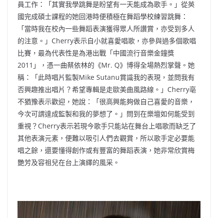
員工作：「其實我學跳舞是盼望有一天能成為歌手。」從英
國完成碩士課程的她回港時便積極在舞蹈學校練習跳舞：
「當時我在校內一些舞蹈表演獲得眾人所讚賞，亦受到多人
的注意。」Cherry表示自小就喜愛唱歌，亦參與過多個歌唱
比賽，最為代表性是為港出戰「中國流行音樂金鐘獎
2011」，憑一曲蔡依林的《Mr. Q》博得全場熱烈掌聲。她
稱：「此時唱片監製Mike Sutanu賞識我的表現，並問我有
否興趣推出唱片？希望專輯是走歐美曲風路線。」Cherry亳
不猶豫表示歡迎，她說：「很高興能夠做自己喜愛的音樂，
今次可謂達成監製和我的夢想了。」問到在樂壇如何能受到
重視？Cherry表示若現今歌手只能站在舞台上唱歌而缺乏了
其他表演元素，便難以吸引人們去觀賞，所以歌手定必要能
唱之餘，還要懂得創作或有豐富的舞蹈表演，她非常欣賞梅
艷芳及容祖兒在台上演繹的風采。