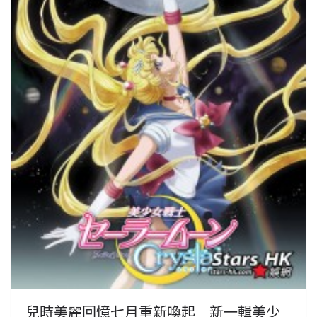
兒時美麗回憶七月重新喚起 新一輯美少