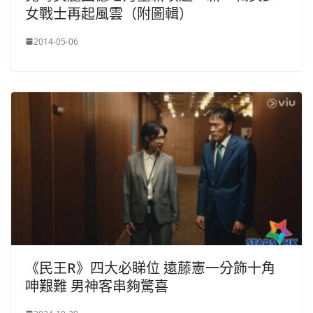
女戰士再起風雲（附圖輯）
2014-05-06
《民王R》四大必睇位 遠藤憲一分飾十角
呻艱難 男神客串夠驚喜