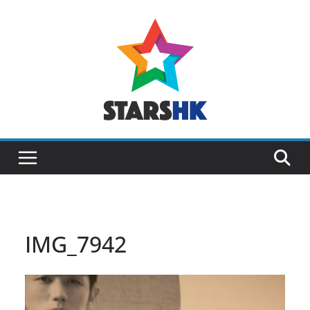
Skip
to
content
IMG_7942