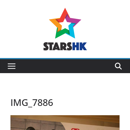
Skip
to
content
IMG_7886